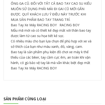
ỐNG GA CŨ. ĐỐI VỚI TẤT CẢ BAO TAY CAO SU KIỂU
MUỐN SỬ DỤNG PHẢI MÀI ĐI GAI CŨ MỚI GẮN
ĐƯỢC. QUÝ KHÁCH LƯU Ý ĐIỀU NÀY TRƯỚC KHI
MUA SẢN PHẨM BAO TAY TRANG TRÍ.
Bao Tay Xe Máy RACING BOY RACING BOY
Mẫu mã mới và có thiết kế đẹp mắt với thân bao tay
được làm từ cao su họa tiết kẻ sọc.
Có nhiều màu cho bạn lựa chọn để phù hợp với xe và
sở thích của bạn như màu xanh, đỏ, vàng, cam.
Bao tay là sản phẩm phụ kiện đồ chơi xe máy k thể
thiếu của các biker, tay cầm cực êm, an toàn khi vận
hành, có gù bảo vệ tay lái mà vẫn khác biệt đẹp mắt
Bao Tay Xe Máy RACING BOY
SẢN PHẨM CÙNG LOẠI