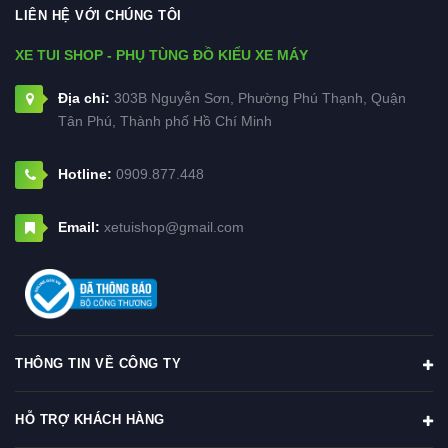
LIÊN HỆ VỚI CHÚNG TÔI
XE TUI SHOP - PHỤ TÙNG ĐỒ KIỂU XE MÁY
Địa chỉ:
303B Nguyễn Sơn, Phường Phú Thạnh, Quận
Tân Phú, Thành phố Hồ Chí Minh
Hotline:
0909.877.448
Email:
xetuishop@gmail.com
THÔNG TIN VỀ CÔNG TY
HỖ TRỢ KHÁCH HÀNG