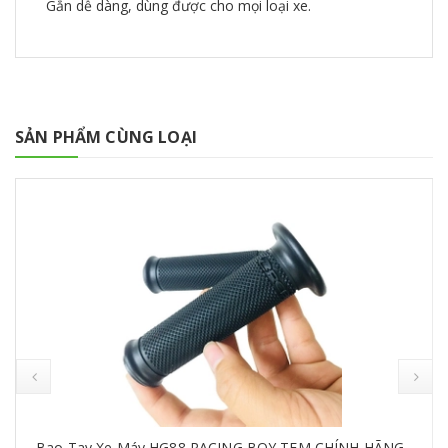
Gắn dễ dàng, dùng được cho mọi loại xe.
SẢN PHẨM CÙNG LOẠI
Bao Tay Xe Máy HG88 RACING BOY TEM CHÍNH HÃNG