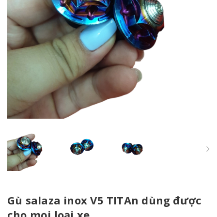
Gù salaza inox V5 TITAn dùng được
cho mọi loại xe