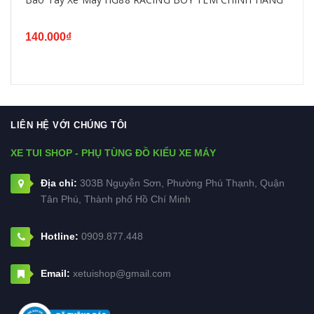
140.000₫
LIÊN HỆ VỚI CHÚNG TÔI
XE TUI SHOP - PHỤ TÙNG ĐỒ KIỂU XE MÁY
Địa chỉ:
303B Nguyễn Sơn, Phường Phú Thạnh, Quận
Tân Phú, Thành phố Hồ Chí Minh
Hotline:
0909.877.448
Email:
xetuishop@gmail.com