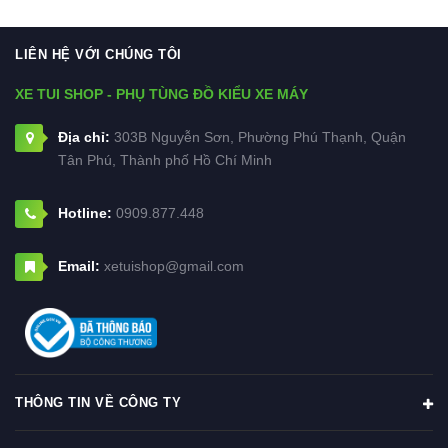
LIÊN HỆ VỚI CHÚNG TÔI
XE TUI SHOP - PHỤ TÙNG ĐỒ KIỂU XE MÁY
Địa chỉ:
303B Nguyễn Sơn, Phường Phú Thạnh, Quận
Tân Phú, Thành phố Hồ Chí Minh
Hotline:
0909.877.448
Email:
xetuishop@gmail.com
THÔNG TIN VỀ CÔNG TY