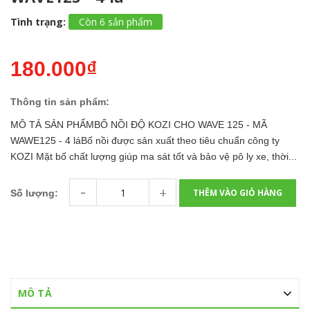
Tình trạng:
Còn 6 sản phẩm
180.000₫
Thông tin sản phẩm:
MÔ TẢ SẢN PHẨMBỐ NỒI ĐỘ KOZI CHO WAVE 125 - MÃ
WAWE125 - 4 láBố nồi được sản xuất theo tiêu chuẩn công ty
KOZI Mặt bố chất lượng giúp ma sát tốt và bảo vệ pô ly xe, thời...
-
+
THÊM VÀO GIỎ HÀNG
Số lượng:
MÔ TẢ