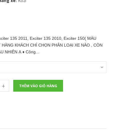
Hãng xe:
Kozi
r 135 2011, Exciter 135 2010, Exciter 150( MÀU
ẶT HÀNG KHÁCH CHỈ CHỌN PHÂN LOẠI XE NÀO , CÒN
 NHIÊN Ạ ♦ Công...
+
THÊM VÀO GIỎ HÀNG