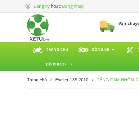
Đăng ký
hoặc
Đăng nhập
Vận chuy
TRANG CHỦ
DÒNG XE
ĐỒ PHƯỢT
Trang chủ
Exciter 135 2010
TĂNG CAM NHÔM CNC 