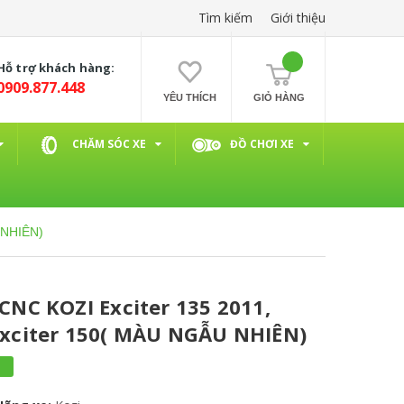
Tìm kiếm
Giới thiệu
Hỗ trợ khách hàng:
0909.877.448
YÊU THÍCH
GIỎ HÀNG
CHĂM SÓC XE
ĐỒ CHƠI XE
 NHIÊN)
C KOZI Exciter 135 2011,
 Exciter 150( MÀU NGẪU NHIÊN)