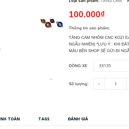
Loại sản phẩm:
TĂNG CAM
100.000₫
Thông tin sản phẩm:
TĂNG CAM NHÔM CNC KOZI Excite
NGẪU NHIÊN) *LƯU Ý : KHI Đ
MÀU BÊN SHOP SẼ GỬI ĐI NGẪU
DÒNG XE
-
Số lượng:
ANH TOÁN
TAGS
ĐÁNH GIÁ