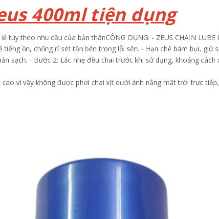
eus 400ml tiện dụng
lẻ tùy theo nhu cầu của bản thân
CÔNG DỤNG:
- ZEUS CHAIN LUBE là 
tiếng ồn, chống rỉ sét tận bên trong lỗi sên.
- Hạn chế bám bụi, giữ s
hản sạch.
- Bước 2: Lắc nhẹ đều chai trước khi sử dụng, khoảng cách xị
 cao vì vậy không được phơi chai xịt dưới ánh nắng mặt trời trực tiếp