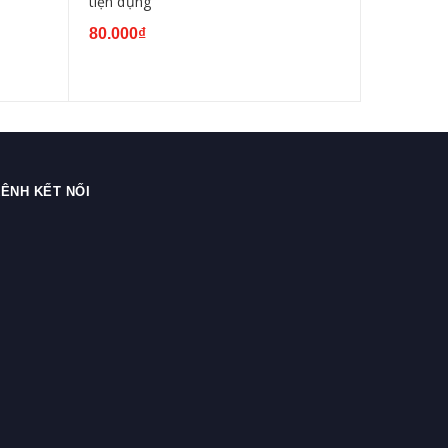
tiện dụng
dụng
80.000₫
45.000₫
ÊNH KẾT NỐI