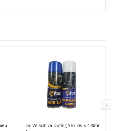
Siêu
Bộ Vệ Sinh và Dưỡng Sên Zeus 400ml
Chai Vệ S