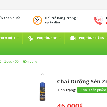
ển toàn quốc
Đổi trả hàng trong 3
ngày đầu
THEO HIỆU
PHỤ TÙNG XE
PHỤ TÙNG HÃNG
ên Zeus 400ml tiện dụng
Chai Dưỡng Sên Z
Tình trạng:
Còn 9 sản phẩm
45.000₫