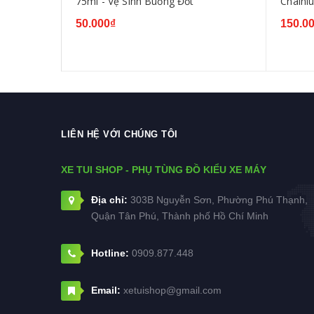
75ml - Vệ Sinh Buồng Đốt
Chainl
50.000₫
150.0
LIÊN HỆ VỚI CHÚNG TÔI
XE TUI SHOP - PHỤ TÙNG ĐỒ KIỂU XE MÁY
Địa chỉ:
303B Nguyễn Sơn, Phường Phú Thạnh,
Quận Tân Phú, Thành phố Hồ Chí Minh
Hotline:
0909.877.448
Email:
xetuishop@gmail.com