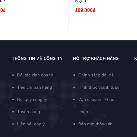
ube
Ngon
00₫
199.000₫
THÔNG TIN VỀ CÔNG TY
HỖ TRỢ KHÁCH HÀNG
K
Đối tác kinh doanh
Chính sách đổi trả
Tiêu chí bán hàng
Hình thức thanh toán
Nội quy công ty
Vận chuyển - Giao
Tuyển dụng
nhận
Liên hệ, góp ý
Bảo mật thông tin