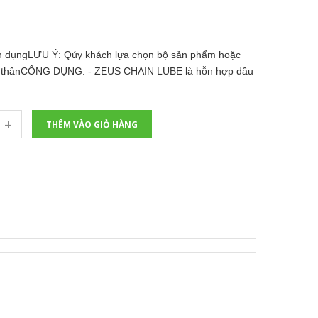
n dụngLƯU Ý: Qúy khách lựa chọn bộ sản phẩm hoặc
bản thânCÔNG DỤNG: - ZEUS CHAIN LUBE là hỗn hợp dầu
+
THÊM VÀO GIỎ HÀNG