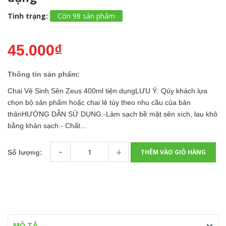
Tình trạng:
Còn 98 sản phẩm
45.000₫
Thông tin sản phẩm:
Chai Vệ Sinh Sên Zeus 400ml tiện dụngLƯU Ý: Qúy khách lựa
chọn bộ sản phẩm hoặc chai lẻ tùy theo nhu cầu của bản
thânHƯỚNG DẪN SỬ DỤNG:-Làm sạch bề mặt sên xích, lau khô
bằng khản sạch.- Chất...
-
+
THÊM VÀO GIỎ HÀNG
Số lượng:
MÔ TẢ