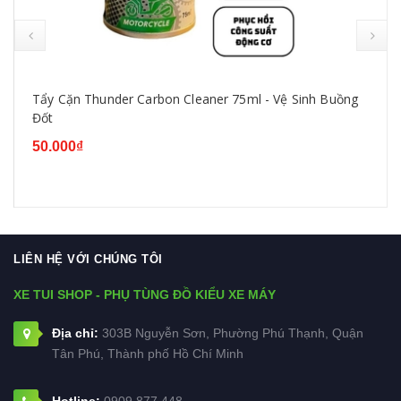
Tẩy Cặn Thunder Carbon Cleaner 75ml - Vệ Sinh Buồng
Đốt
50.000₫
LIÊN HỆ VỚI CHÚNG TÔI
XE TUI SHOP - PHỤ TÙNG ĐỒ KIỂU XE MÁY
Địa chỉ:
303B Nguyễn Sơn, Phường Phú Thạnh, Quận
Tân Phú, Thành phố Hồ Chí Minh