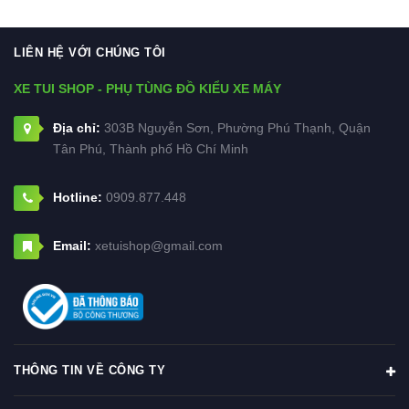
LIÊN HỆ VỚI CHÚNG TÔI
XE TUI SHOP - PHỤ TÙNG ĐỒ KIỂU XE MÁY
Địa chỉ:
303B Nguyễn Sơn, Phường Phú Thạnh, Quận
Tân Phú, Thành phố Hồ Chí Minh
Hotline:
0909.877.448
Email:
xetuishop@gmail.com
THÔNG TIN VỀ CÔNG TY