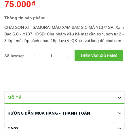
75.000₫
Thông tin sản phẩm:
CHAI SƠN XỊT SAMURAI MÀU XÁM BẠC S.C MÃ Y137* SP: Xám
Bạc S.C - Y137 HDSD: Chà nhám đều bề mặt cần sơn, sơn từ 2 -
3 lớp, mỗi lớp cách nhau 15p Lưu ý: QK xin vui lòng để chai sơn...
-
+
THÊM VÀO GIỎ HÀNG
Số lượng:
MÔ TẢ
HƯỚNG DẪN MUA HÀNG - THANH TOÁN
TAGS