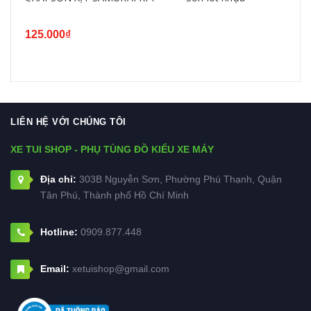
125.000₫
LIÊN HỆ VỚI CHÚNG TÔI
XE TUI SHOP - PHỤ TÙNG ĐỒ KIỂU XE MÁY
Địa chỉ:
303B Nguyễn Sơn, Phường Phú Thạnh, Quận
Tân Phú, Thành phố Hồ Chí Minh
Hotline:
0909.877.448
Email:
xetuishop@gmail.com