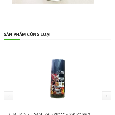
SẢN PHẨM CÙNG LOẠI
CHAI SƠN XỊT SAMURAI KPP*** – Sơn lót nhựa