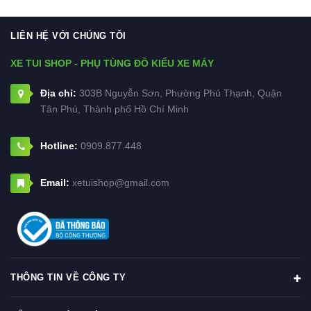
LIÊN HỆ VỚI CHÚNG TÔI
XE TUI SHOP - PHỤ TÙNG ĐỒ KIỂU XE MÁY
Địa chỉ:
303B Nguyễn Sơn, Phường Phú Thạnh, Quận
Tân Phú, Thành phố Hồ Chí Minh
Hotline:
0909.877.448
Email:
xetuishop@gmail.com
THÔNG TIN VỀ CÔNG TY