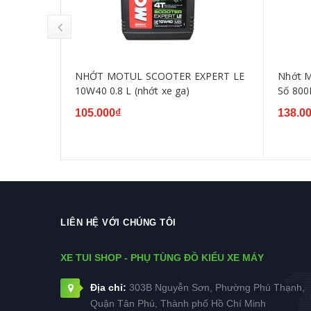
GA
NHỚT MOTUL SCOOTER EXPERT LE
Nhớt 
E 0.8ML
10W40 0.8 L (nhớt xe ga)
Số 80
105.000₫
138.0
LIÊN HỆ VỚI CHÚNG TÔI
XE TUI SHOP - PHỤ TÙNG ĐỒ KIỂU XE MÁY
Địa chỉ:
303B Nguyễn Sơn, Phường Phú Thạnh,
Quận Tân Phú, Thành phố Hồ Chí Minh