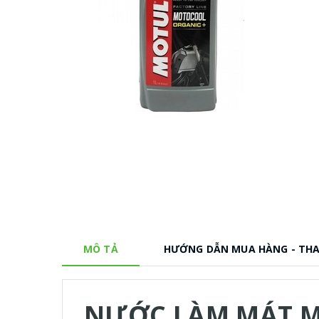
MÔ TẢ
HƯỚNG DẪN MUA HÀNG - TH
NƯỚC LÀM MÁT M