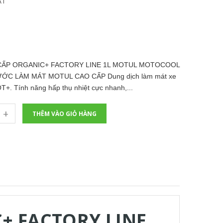
ÁT
ẤP ORGANIC+ FACTORY LINE 1L MOTUL MOTOCOOL
ỚC LÀM MÁT MOTUL CAO CẤP Dung dịch làm mát xe
+. Tính năng hấp thụ nhiệt cực nhanh,...
+
THÊM VÀO GIỎ HÀNG
+ FACTORY LINE