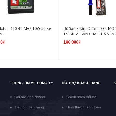
Motul 5100 4T MA2 10W-30 Xe
Bộ Sản Phẩm Dưỡng Sên MO
0ML
150ML & BÀN CHẢI CHÀ SÊN 
00₫
160.000₫
THÔNG TIN VỀ CÔNG TY
HỖ TRỢ KHÁCH HÀNG
K
Đối tác kinh doanh
Chính sách đổi trả
Tiêu chí bán hàng
Hình thức thanh toán