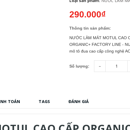
Loại sản phẩm:
NƯỚC LÀM M
290.000₫
Thông tin sản phẩm:
NƯỚC LÀM MÁT MOTUL CAO C
ORGANIC+ FACTORY LINE - NƯ
mô tô đua cao cấp công nghệ AOT
-
Số lượng:
ANH TOÁN
TAGS
ĐÁNH GIÁ
OTUL CAO CẤP ORGANIC