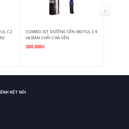
TUL C2
COMBO XỊT DƯỠNG SÊN MOTUL C4
Chai xịt 
3D
và BÀN CHẢI CHÀ SÊN
Line Raci
300.000₫
280.000₫
ÊNH KẾT NỐI