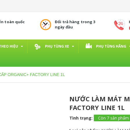
ển toàn quốc
Đổi trả hàng trong 3
ngày đầu
THEO HIỆU
PHỤ TÙNG XE
PHỤ TÙNG HÃNG
ẤP ORGANIC+ FACTORY LINE 1L
NƯỚC LÀM MÁT M
FACTORY LINE 1L
Tình trạng:
Còn 7 sản phẩm