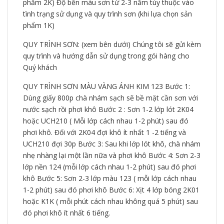
phẩm 2K) Độ bền màu sơn từ 2-3 năm tùy thuộc vào
tình trạng sử dụng và quy trình sơn (khi lựa chọn sản
phẩm 1K)
QUY TRÌNH SƠN: (xem bên dưới) Chúng tôi sẽ gửi kèm
quy trình và hướng dẫn sử dụng trong gói hàng cho
Quý khách
QUY TRÌNH SƠN MÀU VÀNG ÁNH KIM 123 Bước 1:
Dùng giấy 800p chà nhám sạch sẽ bề mặt cần sơn với
nước sạch rồi phơi khô Bước 2 : Sơn 1-2 lớp lót 2K04
hoặc UCH210 ( Mỗi lớp cách nhau 1-2 phút) sau đó
phơi khô. Đối với 2K04 đợi khô ít nhất 1 -2 tiếng và
UCH210 đợi 30p Bước 3: Sau khi lớp lót khô, chà nhám
nhẹ nhàng lại một lần nữa và phơi khô Bước 4: Sơn 2-3
lớp nền 124 (mỗi lớp cách nhau 1-2 phút) sau đó phơi
khô Bước 5: Sơn 2-3 lớp màu 123 ( mỗi lớp cách nhau
1-2 phút) sau đó phơi khô Bước 6: Xịt 4 lớp bóng 2K01
hoặc K1K ( mỗi phút cách nhau không quá 5 phút) sau
đó phơi khô ít nhất 6 tiếng.