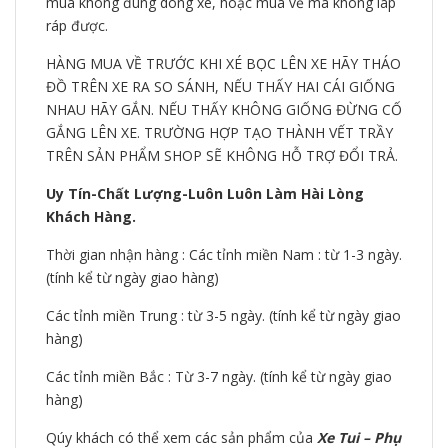
mua không đúng dòng xe, hoặc mua về mà không láp
ráp được.
HÀNG MUA VỀ TRƯỚC KHI XÉ BỌC LÊN XE HÃY THÁO
ĐỒ TRÊN XE RA SO SÁNH, NẾU THẤY HAI CÁI GIỐNG
NHAU HÃY GẮN. NẾU THẤY KHÔNG GIỐNG ĐỪNG CỐ
GẮNG LÊN XE. TRƯỜNG HỢP TẠO THÀNH VẾT TRẦY
TRÊN SẢN PHẨM SHOP SẼ KHÔNG HỖ TRỢ ĐỔI TRẢ.
Uy Tín-Chất Lượng-Luôn Luôn Làm Hài Lòng
Khách Hàng.
Thời gian nhận hàng : Các tỉnh miền Nam : từ 1-3 ngày.
(tính kể từ ngày giao hàng)
Các tỉnh miền Trung : từ 3-5 ngày. (tính kể từ ngày giao
hàng)
Các tỉnh miền Bắc : Từ 3-7 ngày. (tính kể từ ngày giao
hàng)
Qúy khách có thể xem các sản phẩm của
Xe Tui – Phụ