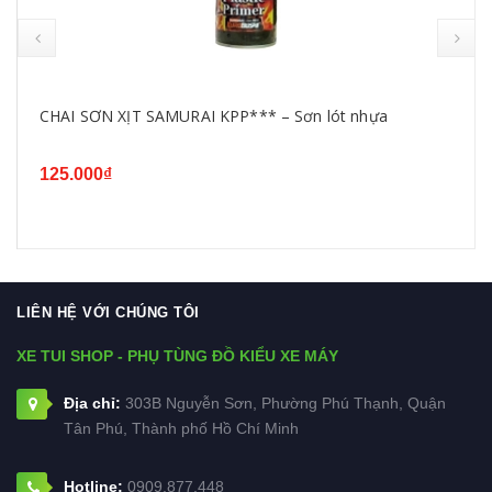
CHAI SƠN XỊT SAMURAI KPP*** – Sơn lót nhựa
125.000₫
LIÊN HỆ VỚI CHÚNG TÔI
XE TUI SHOP - PHỤ TÙNG ĐỒ KIỂU XE MÁY
Địa chỉ:
303B Nguyễn Sơn, Phường Phú Thạnh, Quận
Tân Phú, Thành phố Hồ Chí Minh
Hotline:
0909.877.448