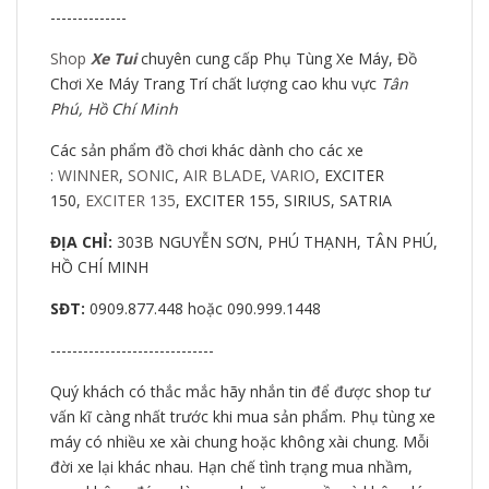
--------------
Shop
Xe Tui
chuyên cung cấp Phụ Tùng Xe Máy, Đồ
Chơi Xe Máy Trang Trí chất lượng cao khu vực
Tân
Phú, Hồ Chí Minh
Các sản phẩm đồ chơi khác dành cho các xe
:
WINNER
,
SONIC
,
AIR BLADE
,
VARIO
, EXCITER
150,
EXCITER 135
, EXCITER 155, SIRIUS, SATRIA
ĐỊA CHỈ:
303B NGUYỄN SƠN, PHÚ THẠNH, TÂN PHÚ,
HỒ CHÍ MINH
SĐT:
0909.877.448 hoặc 090.999.1448
------------------------------
Quý khách có thắc mắc hãy nhắn tin để được shop tư
vấn kĩ càng nhất trước khi mua sản phẩm. Phụ tùng xe
máy có nhiều xe xài chung hoặc không xài chung. Mỗi
đời xe lại khác nhau. Hạn chế tình trạng mua nhầm,