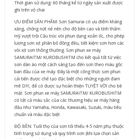
Thời gian sử dụng: 60 tháng kể từ ngày sản xuất được
ghi trên vỏ chai
ƯU ĐIỂM SẢN PHẨM: Sơn Samurai có ưu điểm kháng
xăng, chống nứt nẻ nên cho độ bền cao và tính thẩm
mỹ vượt trội Cấu trúc vòi phun dạng xoắn ốc, cho phép
lượng sơn xịt phân bố đồng đều, tiết kiệm sơn hơn các
vòi xịt sơn thông thường. Sơn phun xe máy
SAMURAITM/ KUROBUSHITM cho kết quả tốt từ việc
sơn dàn áo một cách sáng tạo đến sơn theo màu gốc
ban đầu của xe máy. Đây là một công thức sơn phun
cải tiến được chế tạo đặc biệt cho những người đam
mê DIY, để có được sự hoàn thiện TUYỆT VỜI cho bề
mặt. Sơn phun xe máy SAMURAITM/ KUROBUSHITM
có tất cả màu sắc của các thương hiệu xe máy hàng
đầu như Yamaha, Honda, Kawasaki, Suzuki, màu tiêu
chuẩn và màu đặc biệt
ĐỘ BỀN: Tuổi thọ của sơn tối thiểu 4-5 năm phụ thuộc
tình trạng sử dụng và quy trình sơn (khi lựa chọn sản