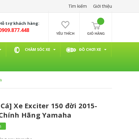
Tìm kiếm
Giới thiệu
Hỗ trợ khách hàng:
0909.877.448
YÊU THÍCH
GIỎ HÀNG
CHĂM SÓC XE
ĐỒ CHƠI XE
a
á] Xe Exciter 150 đời 2015-
 Chính Hãng Yamaha
m