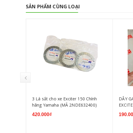
SẢN PHẨM CÙNG LOẠI
 135
3 Lá sắt cho xe Exciter 150 Chính
DÂY G
iter 150
hãng Yamaha (MÃ 2NDE632400)
EXCITE
420.000₫
190.0