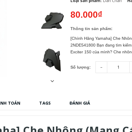
Loại sản phẩm:
Dàn Chân
Hã
80.000₫
Thông tin sản phẩm:
[Chính Hãng Yamaha] Che Nhông
2NDE541800 Bạn đang tìm kiếm p
Exciter 150 của mình? Che nhông
-
Số lượng:
ANH TOÁN
TAGS
ĐÁNH GIÁ
ha] Che Nhông (Mang Cá)