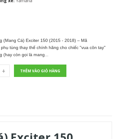
ng xe:
Yamaha
 (Mang Cá) Exciter 150 (2015 - 2018) – Mã
hụ tùng thay thế chính hãng cho chiếc "vua côn tay"
 (hay còn gọi là mang...
+
THÊM VÀO GIỎ HÀNG
 Exciter 150