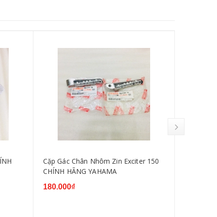
ÍNH
Cặp Gác Chân Nhôm Zin Exciter 150
CẶP TAY 
CHÍNH HÃNG YAHAMA
2011, Exci
CHÍNH H
180.000₫
167.000₫