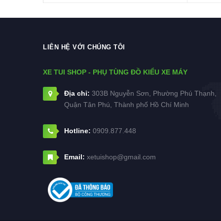
LIÊN HỆ VỚI CHÚNG TÔI
XE TUI SHOP - PHỤ TÙNG ĐỒ KIỂU XE MÁY
Địa chỉ:
303B Nguyễn Sơn, Phường Phú Thạnh,
Quận Tân Phú, Thành phố Hồ Chí Minh
Hotline:
0909.877.448
Email:
xetuishop@gmail.com