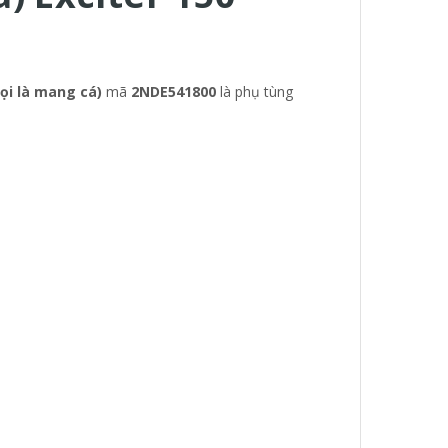
ọi là mang cá)
mã
2NDE541800
là phụ tùng