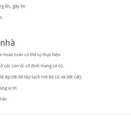
g lắc, gây ồn.
e.
 nhà
n hoàn toàn có thể tự thực hiện:
ở các con ốc cố định mang cá cũ.
à dịp tốt để tẩy sạch mỡ bò cũ và đất cát).
g vị trí.
hắn.