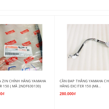
A ZIN CHÍNH HÃNG YAMAHA
CẦN ĐAP THẮNG YAMAHA CH
R 150 ( MÃ 2NDF630130)
HÃNG EXCITER 150 (Mã
2NDF721110)
00₫
280.000₫