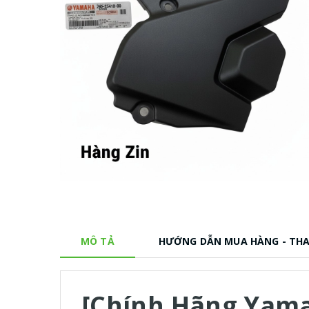
MÔ TẢ
HƯỚNG DẪN MUA HÀNG - TH
[Chính Hãng Yama