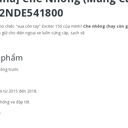
ã 2NDE541800
ho chiếc "vua côn tay" Exciter 150 của mình?
Che nhông (hay còn g
 giữ cho diện ngoại xe luôn cứng cáp, sạch sẽ.
n phẩm
ông trước.
i từ 2015 đến 2018.
hống va đập tốt.
.