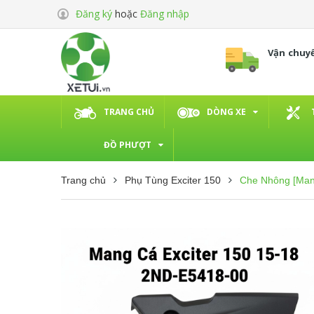
Đăng ký
hoặc
Đăng nhập
Vận chuy
TRANG CHỦ
DÒNG XE
ĐỒ PHƯỢT
Trang chủ
Phụ Tùng Exciter 150
Che Nhông [Man