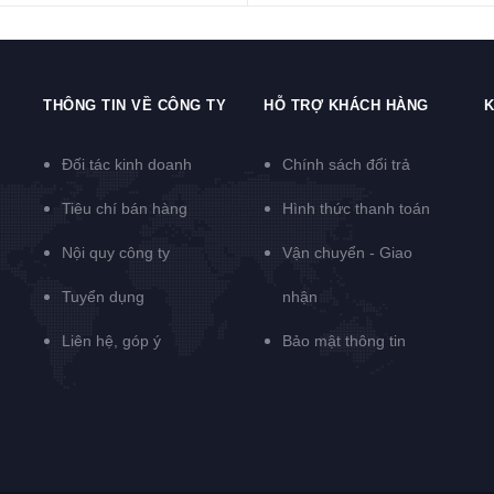
THÔNG TIN VỀ CÔNG TY
HỖ TRỢ KHÁCH HÀNG
K
Đối tác kinh doanh
Chính sách đổi trả
Tiêu chí bán hàng
Hình thức thanh toán
Nội quy công ty
Vận chuyển - Giao
Tuyển dụng
nhận
Liên hệ, góp ý
Bảo mật thông tin