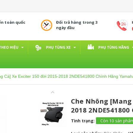
ển toàn quốc
Đổi trả hàng trong 3
ngày đầu
THEO HIỆU
PHỤ TÙNG XE
PHỤ TÙNG HÃNG
g Cá] Xe Exciter 150 đời 2015-2018 2NDE541800 Chính Hãng Yamah
Che Nhông [Mang C
2018 2NDE541800
Tình trạng:
Còn 10 sản phẩ