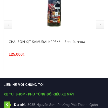
CHAI SƠN XỊT SAMURAI KPP*** – Sơn lót nhựa
125.000₫
LIÊN HỆ VỚI CHÚNG TÔI
XE TUI SHOP - PHỤ TÙNG ĐỒ KIỂU XE MÁY
Địa chỉ:
303B Nguyễn Sơn, Phường Phú Thạnh, Quận