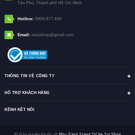
Tân Phú, Thành phố Hồ Chí Minh
Hotline:
0909.877.448
Email:
xetuishop@gmail.com
THÔNG TIN VỀ CÔNG TY
HỖ TRỢ KHÁCH HÀNG
KÊNH KẾT NỐI
© Bản quyền thuộc về
Phụ Tùng Trang Trí Xe Tui Shop