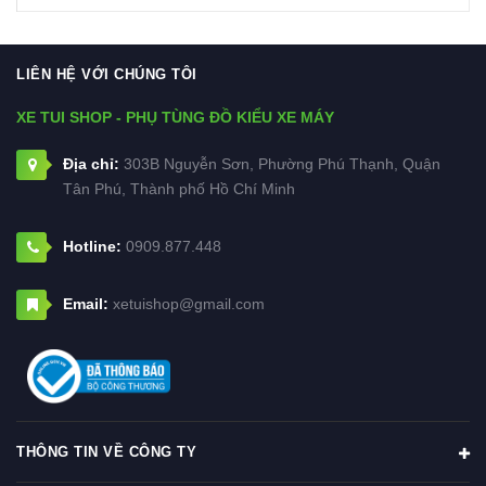
LIÊN HỆ VỚI CHÚNG TÔI
XE TUI SHOP - PHỤ TÙNG ĐỒ KIỂU XE MÁY
Địa chỉ:
303B Nguyễn Sơn, Phường Phú Thạnh, Quận
Tân Phú, Thành phố Hồ Chí Minh
Hotline:
0909.877.448
Email:
xetuishop@gmail.com
THÔNG TIN VỀ CÔNG TY