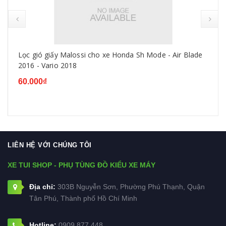
Lọc gió giấy Malossi cho xe Honda Sh Mode - Air Blade
2016 - Vario 2018
60.000₫
LIÊN HỆ VỚI CHÚNG TÔI
XE TUI SHOP - PHỤ TÙNG ĐỒ KIỂU XE MÁY
Địa chỉ:
303B Nguyễn Sơn, Phường Phú Thạnh, Quận
Tân Phú, Thành phố Hồ Chí Minh
Hotline:
0909.877.448