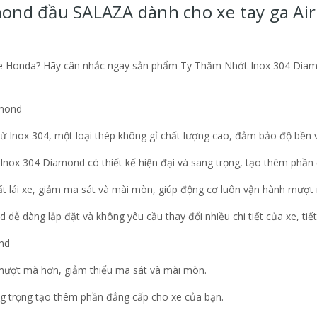
nd đầu SALAZA dành cho xe tay ga Air B
xe Honda? Hãy cân nhắc ngay sản phẩm Ty Thăm Nhớt Inox 304 Diamo
amond
ừ Inox 304, một loại thép không gỉ chất lượng cao, đảm bảo độ bền 
Inox 304 Diamond có thiết kế hiện đại và sang trọng, tạo thêm phần
uất lái xe, giảm ma sát và mài mòn, giúp động cơ luôn vận hành mượt 
ễ dàng lắp đặt và không yêu cầu thay đổi nhiều chi tiết của xe, tiết
nd
 mượt mà hơn, giảm thiểu ma sát và mài mòn.
ang trọng tạo thêm phần đẳng cấp cho xe của bạn.