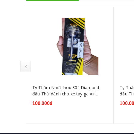
iamond
Ty Thăm Nhớt Inox 304 Diamond
Ty Thă
amaha
đầu Thái dành cho xe tay ga Air
đầu Th
35 2010,
Blade, Vario, Vision, SH Mode
V1,V2,
100.000₫
100.0