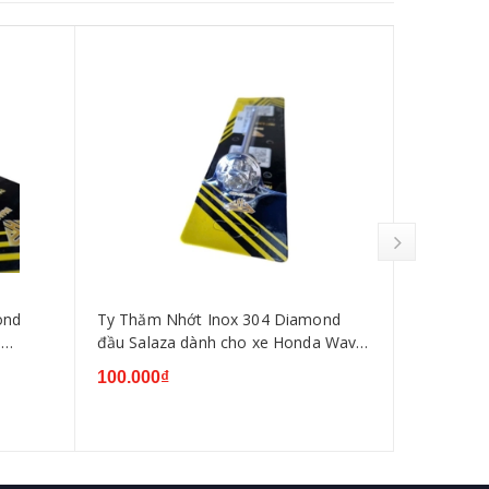
ond
Ty Thăm Nhớt Inox 304 Diamond
Ty Thăm 
a
đầu Salaza dành cho xe Honda Wave
đầu Thái
Dream Future
Dream Fu
100.000₫
100.000₫