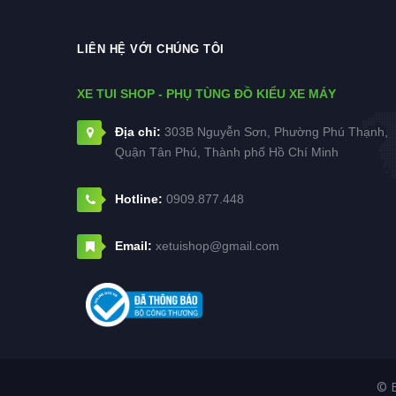
LIÊN HỆ VỚI CHÚNG TÔI
XE TUI SHOP - PHỤ TÙNG ĐỒ KIỂU XE MÁY
Địa chỉ:
303B Nguyễn Sơn, Phường Phú Thạnh,
Quận Tân Phú, Thành phố Hồ Chí Minh
Hotline:
0909.877.448
Email:
xetuishop@gmail.com
© 