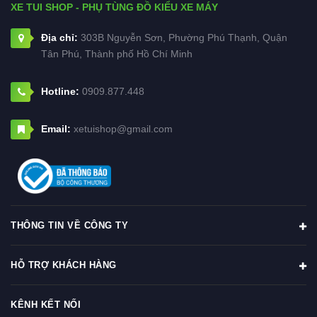
XE TUI SHOP - PHỤ TÙNG ĐỒ KIỂU XE MÁY
Địa chỉ:
303B Nguyễn Sơn, Phường Phú Thạnh, Quận
Tân Phú, Thành phố Hồ Chí Minh
Hotline:
0909.877.448
Email:
xetuishop@gmail.com
THÔNG TIN VỀ CÔNG TY
HỖ TRỢ KHÁCH HÀNG
KÊNH KẾT NỐI