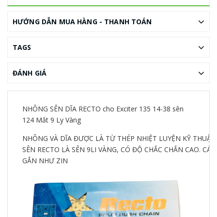
HƯỚNG DẪN MUA HÀNG - THANH TOÁN
TAGS
ĐÁNH GIÁ
NHÔNG SÊN DĨA RECTO cho Exciter 135 14-38 sên
124 Mắt 9 Ly Vàng
NHÔNG VÀ DĨA ĐƯỢC LÀ TỪ THÉP NHIỆT LUYỆN KỸ THUẬT 
SÊN RECTO LÀ SÊN 9LI VÀNG, CÓ ĐỘ CHẮC CHẮN CAO. CÁ
GẮN NHƯ ZIN