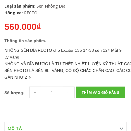
Loại sản phẩm:
Sên Nhông Dĩa
Hãng xe:
RECTO
560.000₫
Thông tin sản phẩm:
NHÔNG SÊN DĨA RECTO cho Exciter 135 14-38 sên 124 Mắt 9
Ly Vàng
NHÔNG VÀ DĨA ĐƯỢC LÀ TỪ THÉP NHIỆT LUYỆN KỸ THUẬT CAO
SÊN RECTO LÀ SÊN 9LI VÀNG, CÓ ĐỘ CHẮC CHẮN CAO. CÁC C
GẮN NHƯ ZIN
-
+
THÊM VÀO GIỎ HÀNG
Số lượng:
MÔ TẢ