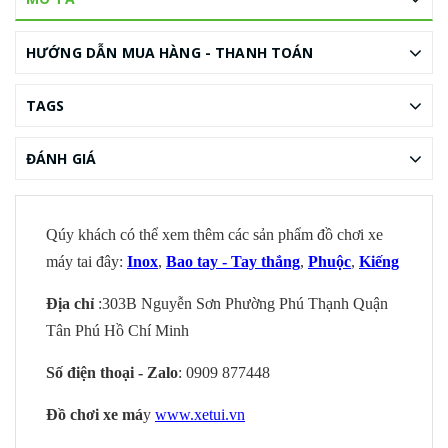
HƯỚNG DẪN MUA HÀNG - THANH TOÁN
TAGS
ĐÁNH GIÁ
Qúy khách có thể xem thêm các sản phẩm đồ chơi xe
máy tai đây:
Inox
,
Bao tay - Tay thắng
,
Phuộc
,
Kiếng
Địa chỉ
:303B Nguyễn Sơn Phường Phú Thạnh Quận
Tân Phú Hồ Chí Minh
Số điện thoại - Zalo
: 0909 877448
Đồ chơi xe má
y
www.xetui.vn