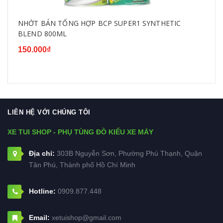
NHỚT BÁN TỔNG HỢP BCP SUPER1 SYNTHETIC
BLEND 800ML
150.000₫
LIÊN HỆ VỚI CHÚNG TÔI
XE TUI SHOP - PHỤ TÙNG ĐỒ KIỂU XE MÁY
Địa chỉ:
303B Nguyễn Sơn, Phường Phú Thạnh, Quận
Tân Phú, Thành phố Hồ Chí Minh
Hotline:
0909.877.448
Email:
xetuishop@gmail.com