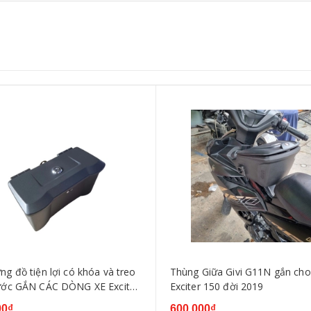
g đồ tiện lợi có khóa và treo
Thùng Giữa Givi G11N gắn cho
ước GẮN CÁC DÒNG XE Exciter
Exciter 150 đời 2019
1, Exciter 135 2010, Exciter
00₫
600.000₫