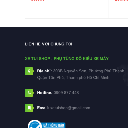
150,WI
LIÊN HỆ VỚI CHÚNG TÔI
XE TUI SHOP - PHỤ TÙNG ĐỒ KIỂU XE MÁY
Địa chỉ:
303B Nguyễn Sơn, Phường Phú Thạnh,
Quận Tân Phú, Thành phố Hồ Chí Minh
Hotline:
0909.877.448
Email:
xetuishop@gmail.com