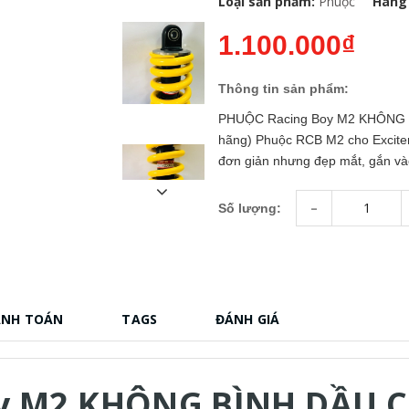
Loại sản phẩm:
Phuộc
Hãng 
1.100.000₫
Thông tin sản phẩm:
PHUỘC Racing Boy M2 KHÔNG 
hãng) Phuộc RCB M2 cho Exciter 
đơn giản nhưng đẹp mắt, gắn vào
-
Số lượng:
ANH TOÁN
TAGS
ĐÁNH GIÁ
y M2 KHÔNG BÌNH DẦU C