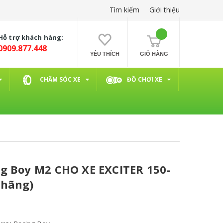
Tìm kiếm
Giới thiệu
Hỗ trợ khách hàng:
0909.877.448
YÊU THÍCH
GIỎ HÀNG
CHĂM SÓC XE
ĐỒ CHƠI XE
g Boy M2 CHO XE EXCITER 150-
 hãng)