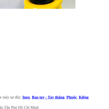
e máy tai đây:
Inox
,
Bao tay - Tay thắng
,
Phuộc
,
Kiếng
ận Tân Phú Hồ Chí Minh