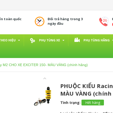
ển toàn quốc
Đổi trả hàng trong 3
ngày đầu
THEO HIỆU
PHỤ TÙNG XE
PHỤ TÙNG HÃNG
y M2 CHO XE EXCITER 150- MÀU VÀNG (chính hãng)
PHUỘC KIỂU Racin
MÀU VÀNG (chính
Tình trạng:
Hết hàng