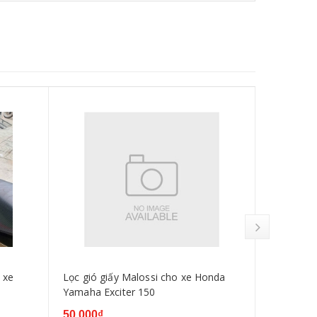
 xe
Lọc gió giấy Malossi cho xe Honda
Bố thắng 
Yamaha Exciter 150
Yamaha Ex
50.000₫
50.000₫