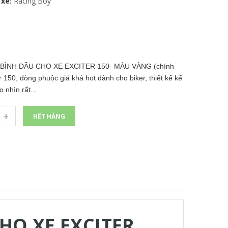
xe:
Racing Boy
BÌNH DẦU CHO XE EXCITER 150- MÀU VÀNG (chính
150, dòng phuộc giá khá hot dành cho biker, thiết kế kế
 nhìn rất...
+
HẾT HÀNG
HO XE EXCITER