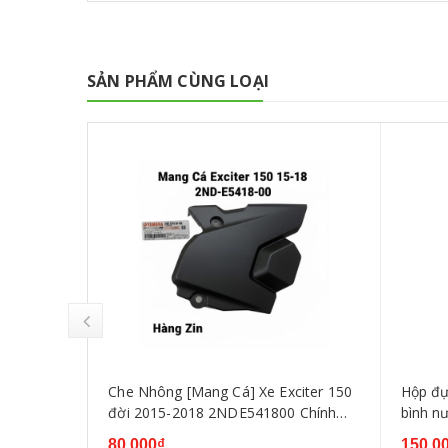
SẢN PHẨM CÙNG LOẠI
iamond
Che Nhông [Mang Cá] Xe Exciter 150
Hộp đựn
ha Exciter
đời 2015-2018 2NDE541800 Chính
bình n
 Exciter
Hãng Yamaha
135 201
80.000₫
150.0