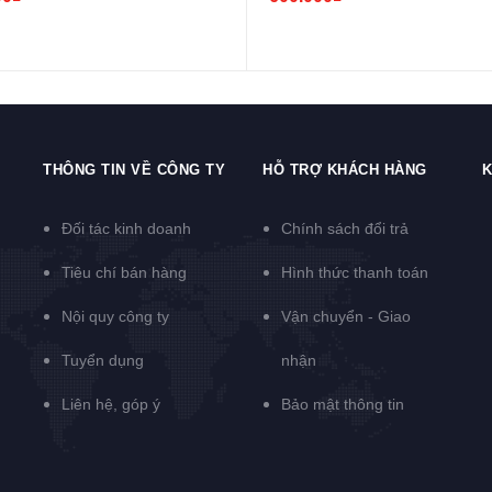
NNER ,SIRIUS, WAVE...
THÔNG TIN VỀ CÔNG TY
HỖ TRỢ KHÁCH HÀNG
K
Đối tác kinh doanh
Chính sách đổi trả
Tiêu chí bán hàng
Hình thức thanh toán
Nội quy công ty
Vận chuyển - Giao
Tuyển dụng
nhận
Liên hệ, góp ý
Bảo mật thông tin