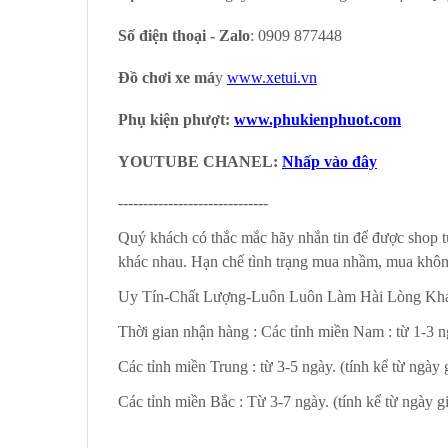
Số điện thoại - Zalo
: 0909 877448
Đồ chơi xe má
y
www.xetui.vn
Phụ kiện phượt:
www.phukienphuot.com
YOUTUBE CHANEL:
Nhấp vào đây
------------------------------
Quý khách có thắc mắc hãy nhắn tin để được shop t
khác nhau. Hạn chế tình trạng mua nhầm, mua khôn
Uy Tín-Chất Lượng-Luôn Luôn Làm Hài Lòng Kh
Thời gian nhận hàng : Các tỉnh miền Nam : từ 1-3 ng
Các tỉnh miền Trung : từ 3-5 ngày. (tính kể từ ngày 
Các tỉnh miền Bắc : Từ 3-7 ngày. (tính kể từ ngày g