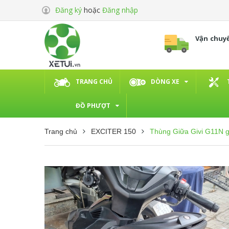
Đăng ký
hoặc
Đăng nhập
Vận chuy
TRANG CHỦ
DÒNG XE
ĐỒ PHƯỢT
Trang chủ
EXCITER 150
Thùng Giữa Givi G11N g