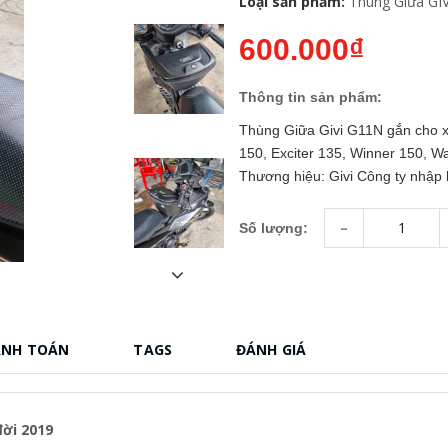
Loại sản phẩm:
Thùng Giữa GIV
600.000₫
Thông tin sản phẩm:
Thùng Giữa Givi G11N gắn cho x
150, Exciter 135, Winner 150, Wa
Thương hiệu: Givi Công ty nhập k
-
Số lượng:
ANH TOÁN
TAGS
ĐÁNH GIÁ
đời 2019