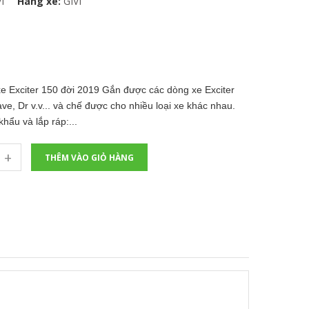
I
Hãng xe:
GIVI
e Exciter 150 đời 2019 Gắn được các dòng xe Exciter
ve, Dr v.v... và chế được cho nhiều loại xe khác nhau.
hẩu và lắp ráp:...
+
THÊM VÀO GIỎ HÀNG