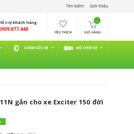
Tìm kiếm
Giới thiệu
Hỗ trợ khách hàng:
0909.877.448
YÊU THÍCH
GIỎ HÀNG
CHĂM SÓC XE
ĐỒ CHƠI XE
11N gắn cho xe Exciter 150 đời
m