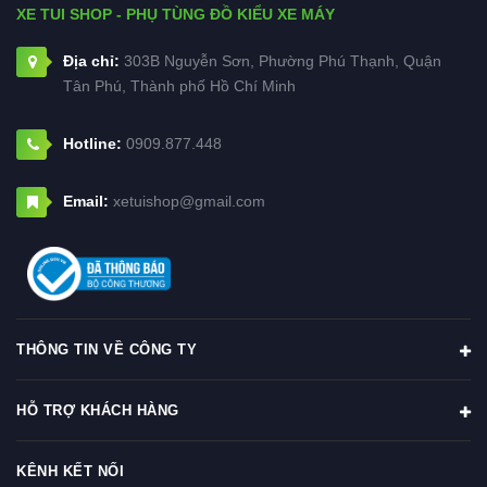
XE TUI SHOP - PHỤ TÙNG ĐỒ KIỂU XE MÁY
Địa chỉ:
303B Nguyễn Sơn, Phường Phú Thạnh, Quận
Tân Phú, Thành phố Hồ Chí Minh
Hotline:
0909.877.448
Email:
xetuishop@gmail.com
THÔNG TIN VỀ CÔNG TY
HỖ TRỢ KHÁCH HÀNG
KÊNH KẾT NỐI