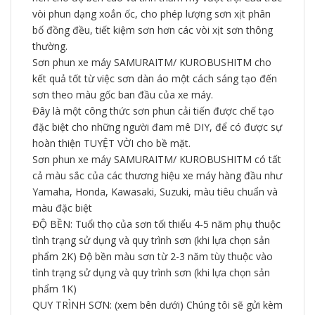
vòi phun dạng xoắn ốc, cho phép lượng sơn xịt phân
bố đồng đều, tiết kiệm sơn hơn các vòi xịt sơn thông
thường.
Sơn phun xe máy SAMURAITM/ KUROBUSHITM cho
kết quả tốt từ việc sơn dàn áo một cách sáng tạo đến
sơn theo màu gốc ban đầu của xe máy.
Đây là một công thức sơn phun cải tiến được chế tạo
đặc biệt cho những người đam mê DIY, để có được sự
hoàn thiện TUYỆT VỜI cho bề mặt.
Sơn phun xe máy SAMURAITM/ KUROBUSHITM có tất
cả màu sắc của các thương hiệu xe máy hàng đầu như
Yamaha, Honda, Kawasaki, Suzuki, màu tiêu chuẩn và
màu đặc biệt
ĐỘ BỀN: Tuổi thọ của sơn tối thiểu 4-5 năm phụ thuộc
tình trạng sử dụng và quy trình sơn (khi lựa chọn sản
phẩm 2K) Độ bền màu sơn từ 2-3 năm tùy thuộc vào
tình trạng sử dụng và quy trình sơn (khi lựa chọn sản
phẩm 1K)
QUY TRÌNH SƠN: (xem bên dưới) Chúng tôi sẽ gửi kèm