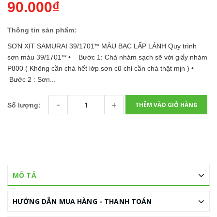
90.000₫
Thông tin sản phẩm:
SƠN XỊT SAMURAI 39/1701** MÀU BẠC LẤP LÁNH Quy trình
sơn màu 39/1701** • Bước 1: Chà nhám sạch sẽ với giấy nhám
P800 ( Không cần chà hết lớp sơn cũ chỉ cần chà thật mịn ) •
Bước 2 : Sơn...
-
+
THÊM VÀO GIỎ HÀNG
Số lượng:
MÔ TẢ
HƯỚNG DẪN MUA HÀNG - THANH TOÁN