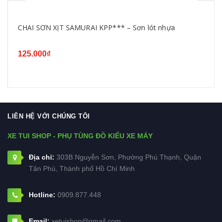
CHAI SƠN XỊT SAMURAI KPP*** – Sơn lót nhựa
125.000₫
LIÊN HỆ VỚI CHÚNG TÔI
XE TUI SHOP - PHỤ TÙNG ĐỒ KIỂU XE MÁY
Địa chỉ:
303B Nguyễn Sơn, Phường Phú Thạnh, Quận
Tân Phú, Thành phố Hồ Chí Minh
Hotline:
0909.877.448
Email:
xetuishop@gmail.com