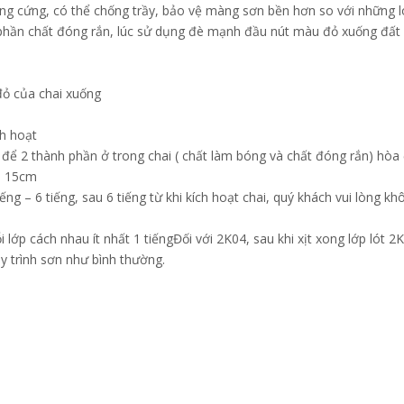
g cứng, có thể chống trầy, bảo vệ màng sơn bền hơn so với những lo
phần chất đóng rắn, lúc sử dụng đè mạnh đầu nút màu đỏ xuống đất 
đỏ của chai xuống
h hoạt
t để 2 thành phần ở trong chai ( chất làm bóng và chất đóng rắn) hò
– 15cm
ếng – 6 tiếng, sau 6 tiếng từ khi kích hoạt chai, quý khách vui lòng 
i lớp cách nhau ít nhất 1 tiếngĐối với 2K04, sau khi xịt xong lớp lót 2K0
y trình sơn như bình thường.