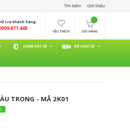
Tìm kiếm
Giới thiệu
Hỗ trợ khách hàng:
0909.877.448
YÊU THÍCH
GIỎ HÀNG
CHĂM SÓC XE
ĐỒ CHƠI XE
MÀU TRONG - MÃ 2K01
m