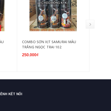
ÀU
COMBO SƠN XỊT SAMURAI MÀU
SƠN XỊT
TRẮNG NGỌC TRAI 102
2/102
250.000₫
65.000₫
ÊNH KẾT NỐI