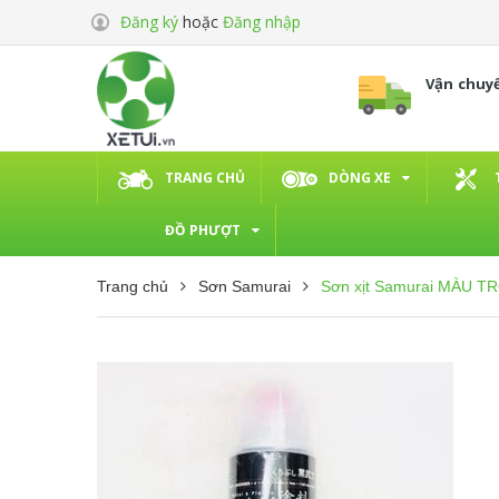
Đăng ký
hoặc
Đăng nhập
Vận chuy
TRANG CHỦ
DÒNG XE
ĐỒ PHƯỢT
Trang chủ
Sơn Samurai
Sơn xịt Samurai MÀU T