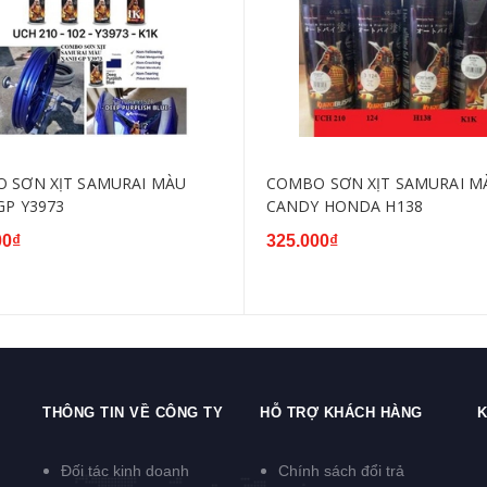
 SƠN XỊT SAMURAI MÀU
COMBO SƠN XỊT SAMURAI M
GP Y3973
CANDY HONDA H138
00₫
325.000₫
THÔNG TIN VỀ CÔNG TY
HỖ TRỢ KHÁCH HÀNG
K
Đối tác kinh doanh
Chính sách đổi trả