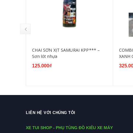
 MÀU
CHAI SƠN XỊT SAMURAI KPP*** –
COMBO
24- Y137-
Sơn lót nhựa
XANH 
125.000₫
325.0
LIÊN HỆ VỚI CHÚNG TÔI
XE TUI SHOP - PHỤ TÙNG ĐỒ KIỂU XE MÁY