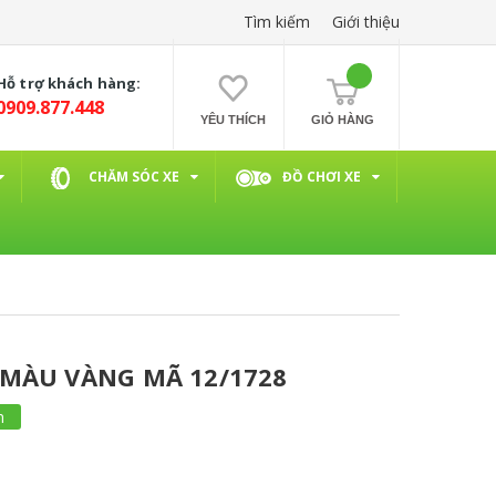
Tìm kiếm
Giới thiệu
Hỗ trợ khách hàng:
0909.877.448
YÊU THÍCH
GIỎ HÀNG
CHĂM SÓC XE
ĐỒ CHƠI XE
 MÀU VÀNG MÃ 12/1728
m