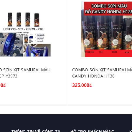
 SƠN XỊT SAMURAI MÀU
COMBO SƠN XỊT SAMURAI M
GP Y3973
CANDY HONDA H138
00₫
325.000₫
THÔNG TIN VỀ CÔNG TY
HỖ TRỢ KHÁCH HÀNG
K