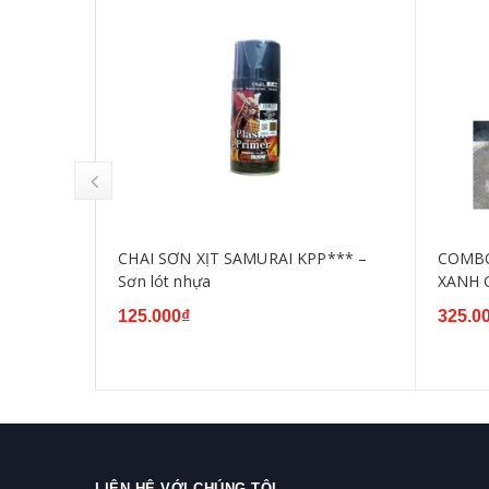
 MÀU
CHAI SƠN XỊT SAMURAI KPP*** –
COMBO
24- Y137-
Sơn lót nhựa
XANH 
125.000₫
325.0
LIÊN HỆ VỚI CHÚNG TÔI