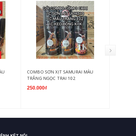
ÀU
COMBO SƠN XỊT SAMURAI MÀU
SƠN XỊT
TRẮNG NGỌC TRAI 102
2/102
250.000₫
65.000₫
ÊNH KẾT NỐI