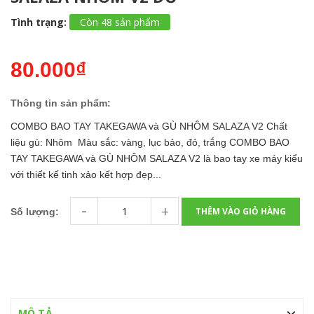
Tình trạng:
Còn 48 sản phẩm
80.000₫
Thông tin sản phẩm:
COMBO BAO TAY TAKEGAWA và GÙ NHÔM SALAZA V2 Chất
liệu gù: Nhôm Màu sắc: vàng, lục bảo, đỏ, trắng COMBO BAO
TAY TAKEGAWA và GÙ NHÔM SALAZA V2 là bao tay xe máy kiểu
với thiết kế tinh xảo kết hợp đẹp...
-
+
THÊM VÀO GIỎ HÀNG
Số lượng:
MÔ TẢ