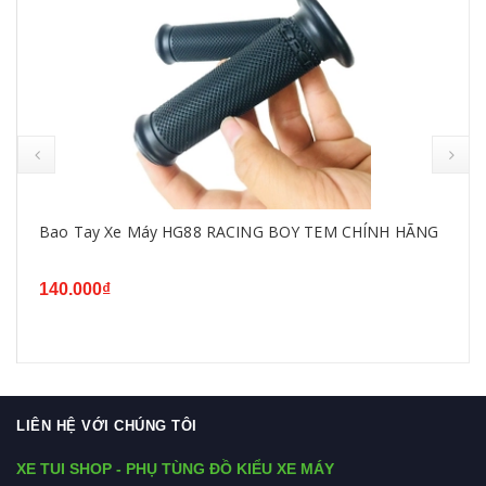
Bao Tay Xe Máy HG88 RACING BOY TEM CHÍNH HÃNG
140.000₫
LIÊN HỆ VỚI CHÚNG TÔI
XE TUI SHOP - PHỤ TÙNG ĐỒ KIỂU XE MÁY