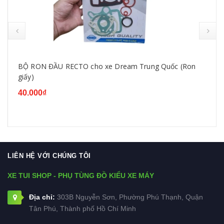
BỘ RON ĐẦU RECTO cho xe Dream Trung Quốc (Ron
giấy)
40.000₫
LIÊN HỆ VỚI CHÚNG TÔI
XE TUI SHOP - PHỤ TÙNG ĐỒ KIỂU XE MÁY
Địa chỉ:
303B Nguyễn Sơn, Phường Phú Thạnh, Quận
Tân Phú, Thành phố Hồ Chí Minh