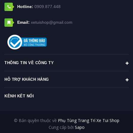
Hotline:
0909.877.448
Email:
xetuishop@gmail.com
THÔNG TIN VỀ CÔNG TY
HỖ TRỢ KHÁCH HÀNG
KÊNH KẾT NỐI
© Bản quyền thuộc về
Phụ Tùng Trang Trí Xe Tui Shop
Cung cấp bởi
Sapo