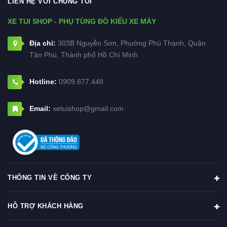
LIÊN HỆ VỚI CHÚNG TÔI
XE TUI SHOP - PHỤ TÙNG ĐỒ KIỂU XE MÁY
Địa chỉ:
303B Nguyễn Sơn, Phường Phú Thạnh, Quận
Tân Phú, Thành phố Hồ Chí Minh
Hotline:
0909.877.448
Email:
xetuishop@gmail.com
THÔNG TIN VỀ CÔNG TY
HỖ TRỢ KHÁCH HÀNG