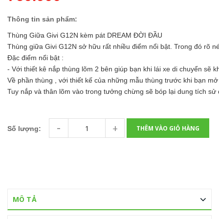
Thông tin sản phẩm:
Thùng Giữa Givi G12N kèm pát DREAM ĐỜI ĐẦU
Thùng giữa Givi G12N sở hữu rất nhiều điểm nổi bật. Trong đó rõ nét 
Đặc điểm nổi bật :
- Với thiết kê nắp thùng lõm 2 bên giúp bạn khi lái xe di chuyển sẽ
Về phần thùng , với thiết kế của những mẫu thùng trước khi bạn mở
Tuy nắp và thân lõm vào trong tưởng chừng sẽ bóp lại dung tích sử d
-
+
THÊM VÀO GIỎ HÀNG
Số lượng:
MÔ TẢ