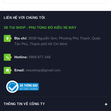
LIÊN HỆ VỚI CHÚNG TÔI
XE TUI SHOP - PHỤ TÙNG ĐỒ KIỂU XE MÁY
Địa chỉ:
303B Nguyễn Sơn, Phường Phú Thạnh, Quận
Tân Phú, Thành phố Hồ Chí Minh
Hotline:
0909.877.448
Email:
xetuishop@gmail.com
THÔNG TIN VỀ CÔNG TY