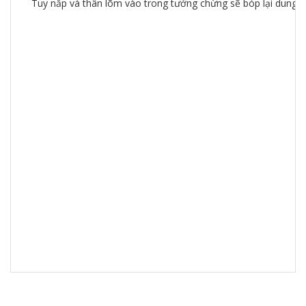
Tuy nắp và thân lõm vào trong tưởng chừng sẽ bóp lại dung tíc