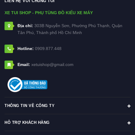
LIÊN HỆ VỚI CHÚNG TÔI
XE TUI SHOP - PHỤ TÙNG ĐỒ KIỂU XE MÁY
Địa chỉ:
303B Nguyễn Sơn, Phường Phú Thạnh, Quận
Tân Phú, Thành phố Hồ Chí Minh
Hotline:
0909.877.448
Email:
xetuishop@gmail.com
THÔNG TIN VỀ CÔNG TY
HỖ TRỢ KHÁCH HÀNG