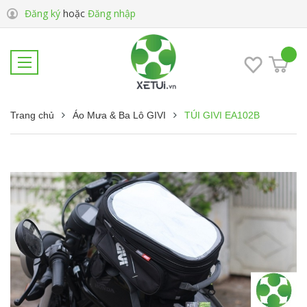
Đăng ký
hoặc
Đăng nhập
Trang chủ
Áo Mưa & Ba Lô GIVI
TÚI GIVI EA102B