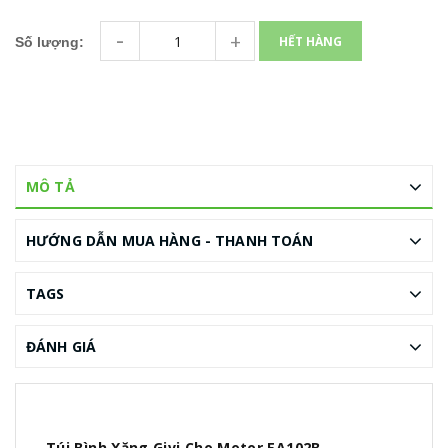
-
+
HẾT HÀNG
Số lượng:
MÔ TẢ
HƯỚNG DẪN MUA HÀNG - THANH TOÁN
TAGS
ĐÁNH GIÁ
Túi Bình Xăng Givi Cho Motor EA102B