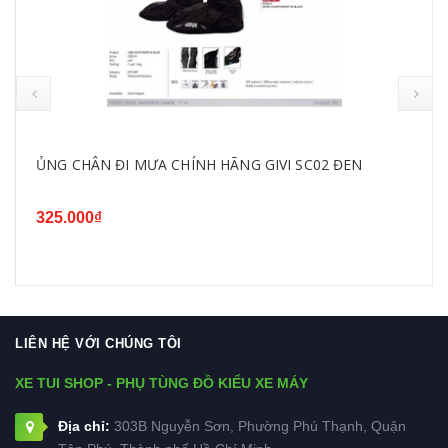
ỦNG CHÂN ĐI MƯA CHÍNH HÃNG GIVI SC02 ĐEN
325.000₫
LIÊN HỆ VỚI CHÚNG TÔI
XE TUI SHOP - PHỤ TÙNG ĐỒ KIỂU XE MÁY
Địa chỉ:
303B Nguyễn Sơn, Phường Phú Thạnh, Quận