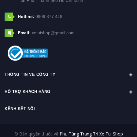
Tân Phú, Thành phố Hồ Chí Minh
Hotline:
0909.877.448
Email:
xetuishop@gmail.com
THÔNG TIN VỀ CÔNG TY
HỖ TRỢ KHÁCH HÀNG
KÊNH KẾT NỐI
© Bản quyền thuộc về
Phụ Tùng Trang Trí Xe Tui Shop