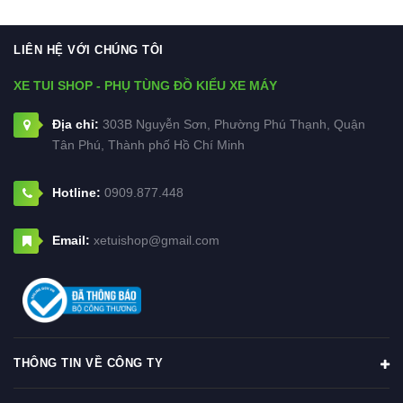
LIÊN HỆ VỚI CHÚNG TÔI
XE TUI SHOP - PHỤ TÙNG ĐỒ KIỂU XE MÁY
Địa chỉ:
303B Nguyễn Sơn, Phường Phú Thạnh, Quận
Tân Phú, Thành phố Hồ Chí Minh
Hotline:
0909.877.448
Email:
xetuishop@gmail.com
THÔNG TIN VỀ CÔNG TY