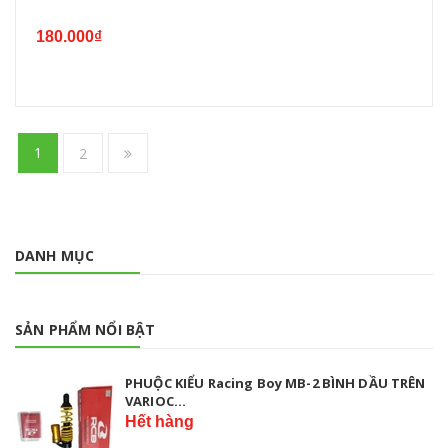
180.000₫
1
2
DANH MỤC
SẢN PHẨM NỔI BẬT
PHUỘC KIỂU Racing Boy MB-2 BÌNH DẦU TRÊN
VARIOC...
Hết hàng