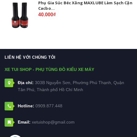
Phụ Gia Súc Béc Xăng MAXLUBE Làm Sạch Cặn
Cacbo...
40.000₫
LIÊN HỆ VỚI CHÚNG TÔI
XE TUI SHOP - PHỤ TÙNG ĐỒ KIỂU XE MÁY
Địa chỉ:
303B Nguyễn Sơn, Phường Phú Thạnh, Quận
Tân Phú, Thành phố Hồ Chí Minh
Hotline:
0909.877.448
Email:
xetuishop@gmail.com