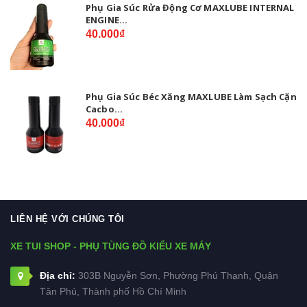
Phụ Gia Súc Rửa Động Cơ MAXLUBE INTERNAL
ENGINE...
40.000₫
Phụ Gia Súc Béc Xăng MAXLUBE Làm Sạch Cặn
Cacbo...
40.000₫
LIÊN HỆ VỚI CHÚNG TÔI
XE TUI SHOP - PHỤ TÙNG ĐỒ KIỂU XE MÁY
Địa chỉ:
303B Nguyễn Sơn, Phường Phú Thạnh, Quận
Tân Phú, Thành phố Hồ Chí Minh