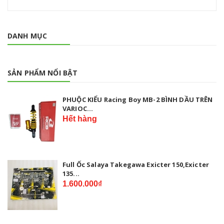
DANH MỤC
SẢN PHẨM NỔI BẬT
PHUỘC KIỂU Racing Boy MB-2 BÌNH DẦU TRÊN
VARIOC...
Hết hàng
Full Ốc Salaya Takegawa Exicter 150,Exicter
135...
1.600.000₫