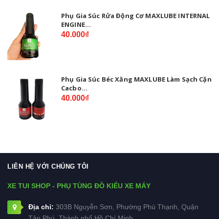
Phụ Gia Súc Rửa Động Cơ MAXLUBE INTERNAL
ENGINE...
40.000₫
Phụ Gia Súc Béc Xăng MAXLUBE Làm Sạch Cặn
Cacbo...
40.000₫
LIÊN HỆ VỚI CHÚNG TÔI
XE TUI SHOP - PHỤ TÙNG ĐỒ KIỂU XE MÁY
Địa chỉ:
303B Nguyễn Sơn, Phường Phú Thạnh, Quận
Tân Phú, Thành phố Hồ Chí Minh