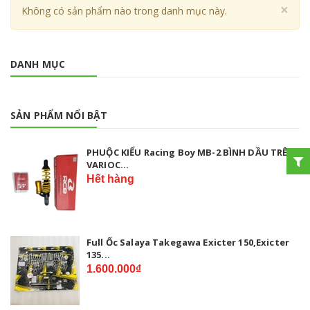
Cl
×
Không có sản phẩm nào trong danh mục này.
DANH MỤC
SẢN PHẨM NỔI BẬT
PHUỘC KIỂU Racing Boy MB-2 BÌNH DẦU TRÊN
VARIOC...
Hết hàng
Full Ốc Salaya Takegawa Exicter 150,Exicter
135...
1.600.000₫