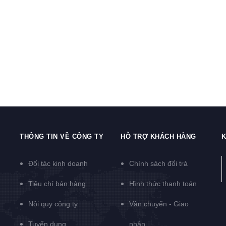
THÔNG TIN VỀ CÔNG TY
HỖ TRỢ KHÁCH HÀNG
K
Đối tác kinh doanh
Chính sách đổi trả
Tiêu chí bán hàng
Hình thức thanh toán
Nội quy công ty
Vận chuyển - Giao
Tuyển dụng
nhận