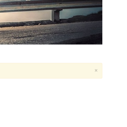
Close
×