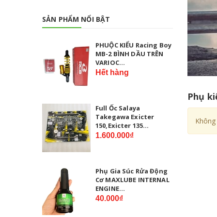
SẢN PHẨM NỔI BẬT
PHUỘC KIỂU Racing Boy
MB-2 BÌNH DẦU TRÊN
VARIOC...
Hết hàng
Phụ ki
Full Ốc Salaya
Takegawa Exicter
Không 
150,Exicter 135...
1.600.000₫
Phụ Gia Súc Rửa Động
Cơ MAXLUBE INTERNAL
ENGINE...
40.000₫