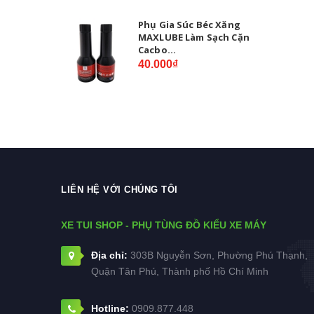
Phụ Gia Súc Béc Xăng
MAXLUBE Làm Sạch Cặn
Cacbo...
40.000₫
LIÊN HỆ VỚI CHÚNG TÔI
XE TUI SHOP - PHỤ TÙNG ĐỒ KIỂU XE MÁY
Địa chỉ:
303B Nguyễn Sơn, Phường Phú Thạnh,
Quận Tân Phú, Thành phố Hồ Chí Minh
Hotline:
0909.877.448