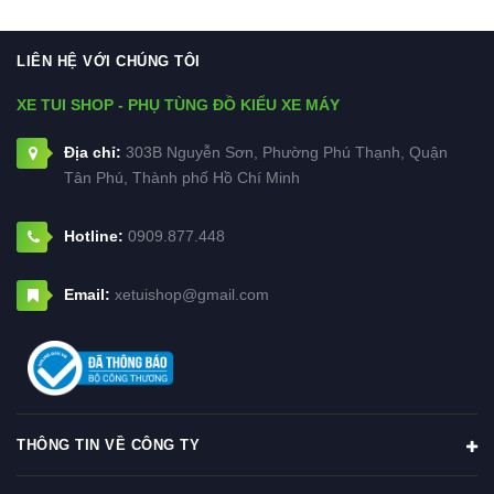
LIÊN HỆ VỚI CHÚNG TÔI
XE TUI SHOP - PHỤ TÙNG ĐỒ KIỂU XE MÁY
Địa chỉ:
303B Nguyễn Sơn, Phường Phú Thạnh, Quận
Tân Phú, Thành phố Hồ Chí Minh
Hotline:
0909.877.448
Email:
xetuishop@gmail.com
THÔNG TIN VỀ CÔNG TY