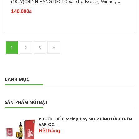
(10LY)CHÍNH HÃNG RECTO xài cho Exciter, Winner,
Sonic, Raider, Sirius, Wave
140.000₫
1
2
3
DANH MỤC
SẢN PHẨM NỔI BẬT
PHUỘC KIỂU Racing Boy MB-2 BÌNH DẦU TRÊN
VARIOC...
Hết hàng