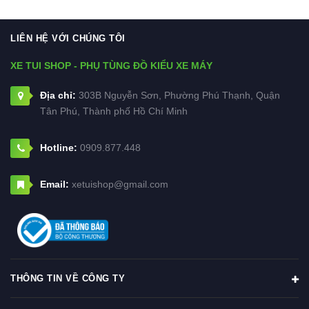
LIÊN HỆ VỚI CHÚNG TÔI
XE TUI SHOP - PHỤ TÙNG ĐỒ KIỂU XE MÁY
Địa chỉ:
303B Nguyễn Sơn, Phường Phú Thạnh, Quận
Tân Phú, Thành phố Hồ Chí Minh
Hotline:
0909.877.448
Email:
xetuishop@gmail.com
THÔNG TIN VỀ CÔNG TY