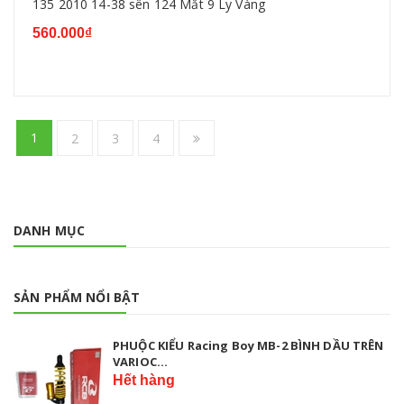
135 2010 14-38 sên 124 Mắt 9 Ly Vàng
560.000₫
1
2
3
4
DANH MỤC
SẢN PHẨM NỔI BẬT
PHUỘC KIỂU Racing Boy MB-2 BÌNH DẦU TRÊN
VARIOC...
Hết hàng