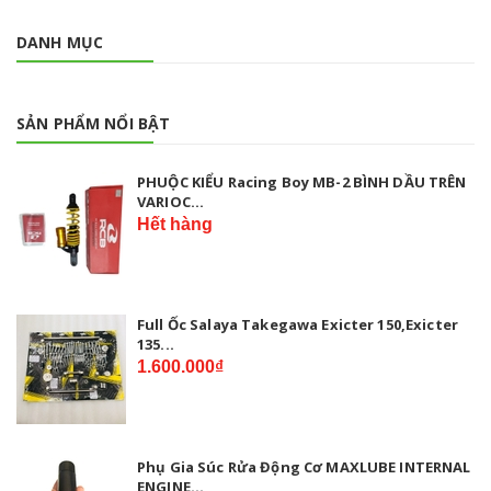
DANH MỤC
SẢN PHẨM NỔI BẬT
PHUỘC KIỂU Racing Boy MB-2 BÌNH DẦU TRÊN
VARIOC...
Hết hàng
Full Ốc Salaya Takegawa Exicter 150,Exicter
135...
1.600.000₫
Phụ Gia Súc Rửa Động Cơ MAXLUBE INTERNAL
ENGINE...