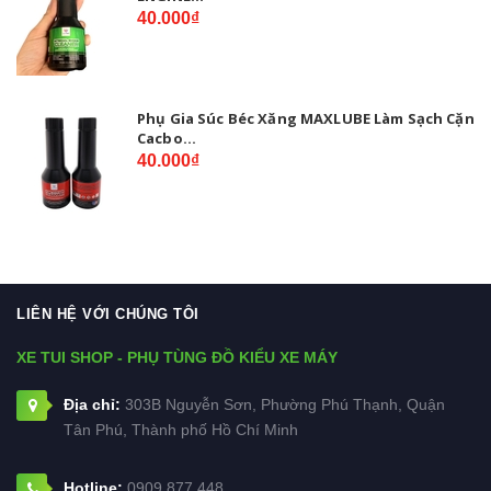
40.000₫
Phụ Gia Súc Béc Xăng MAXLUBE Làm Sạch Cặn
Cacbo...
40.000₫
LIÊN HỆ VỚI CHÚNG TÔI
XE TUI SHOP - PHỤ TÙNG ĐỒ KIỂU XE MÁY
Địa chỉ:
303B Nguyễn Sơn, Phường Phú Thạnh, Quận
Tân Phú, Thành phố Hồ Chí Minh
Hotline:
0909.877.448