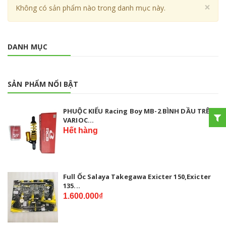
Cl
×
Không có sản phẩm nào trong danh mục này.
DANH MỤC
SẢN PHẨM NỔI BẬT
PHUỘC KIỂU Racing Boy MB-2 BÌNH DẦU TRÊN
VARIOC...
Hết hàng
Full Ốc Salaya Takegawa Exicter 150,Exicter
135...
1.600.000₫