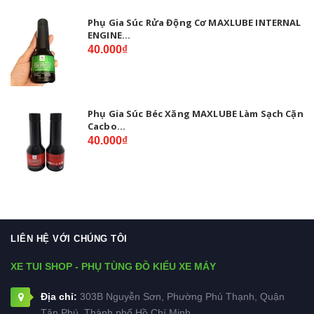
Phụ Gia Súc Rửa Động Cơ MAXLUBE INTERNAL
ENGINE...
40.000₫
Phụ Gia Súc Béc Xăng MAXLUBE Làm Sạch Cặn
Cacbo...
40.000₫
LIÊN HỆ VỚI CHÚNG TÔI
XE TUI SHOP - PHỤ TÙNG ĐỒ KIỂU XE MÁY
Địa chỉ:
303B Nguyễn Sơn, Phường Phú Thạnh, Quận
Tân Phú, Thành phố Hồ Chí Minh