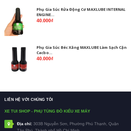
Phụ Gia Súc Rửa Động Cơ MAXLUBE INTERNAL
ENGINE...
40.000₫
Phụ Gia Súc Béc Xăng MAXLUBE Làm Sạch Cặn
Cacbo...
40.000₫
LIÊN HỆ VỚI CHÚNG TÔI
XE TUI SHOP - PHỤ TÙNG ĐỒ KIỂU XE MÁY
Địa chỉ:
303B Nguyễn Sơn, Phường Phú Thạnh, Quận
Tân Phú, Thành phố Hồ Chí Minh