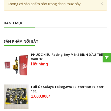
Cl
×
Không có sản phẩm nào trong danh mục này.
DANH MỤC
SẢN PHẨM NỔI BẬT
PHUỘC KIỂU Racing Boy MB-2 BÌNH DẦU TRÊN
VARIOC...
Hết hàng
Full Ốc Salaya Takegawa Exicter 150,Exicter
135...
1.600.000₫