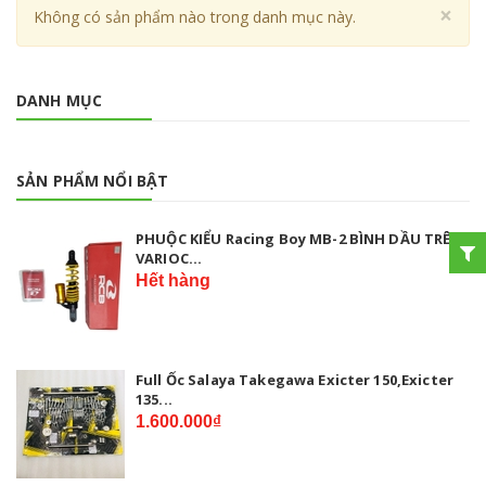
Cl
×
Không có sản phẩm nào trong danh mục này.
DANH MỤC
SẢN PHẨM NỔI BẬT
PHUỘC KIỂU Racing Boy MB-2 BÌNH DẦU TRÊN
VARIOC...
Hết hàng
Full Ốc Salaya Takegawa Exicter 150,Exicter
135...
1.600.000₫