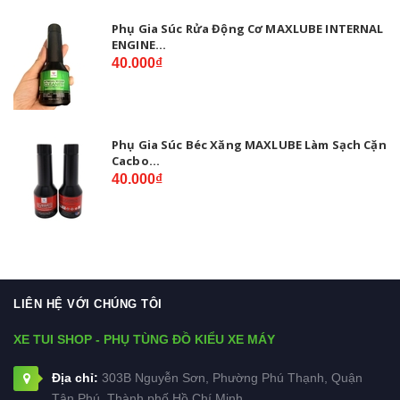
Phụ Gia Súc Rửa Động Cơ MAXLUBE INTERNAL
ENGINE...
40.000₫
Phụ Gia Súc Béc Xăng MAXLUBE Làm Sạch Cặn
Cacbo...
40.000₫
LIÊN HỆ VỚI CHÚNG TÔI
XE TUI SHOP - PHỤ TÙNG ĐỒ KIỂU XE MÁY
Địa chỉ:
303B Nguyễn Sơn, Phường Phú Thạnh, Quận
Tân Phú, Thành phố Hồ Chí Minh