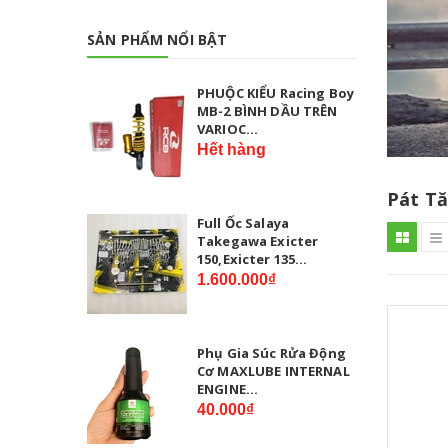
SẢN PHẨM NỔI BẬT
PHUỘC KIỂU Racing Boy
MB-2 BÌNH DẦU TRÊN
VARIOC...
Hết hàng
Pát T
Full Ốc Salaya
Takegawa Exicter
150,Exicter 135...
1.600.000₫
Phụ Gia Súc Rửa Động
Cơ MAXLUBE INTERNAL
ENGINE...
40.000₫