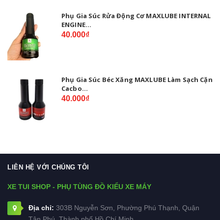
Phụ Gia Súc Rửa Động Cơ MAXLUBE INTERNAL
ENGINE...
40.000₫
Phụ Gia Súc Béc Xăng MAXLUBE Làm Sạch Cặn
Cacbo...
40.000₫
LIÊN HỆ VỚI CHÚNG TÔI
XE TUI SHOP - PHỤ TÙNG ĐỒ KIỂU XE MÁY
Địa chỉ:
303B Nguyễn Sơn, Phường Phú Thạnh, Quận
Tân Phú, Thành phố Hồ Chí Minh