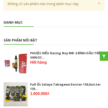
Cl
×
Không có sản phẩm nào trong danh mục này.
DANH MỤC
SẢN PHẨM NỔI BẬT
PHUỘC KIỂU Racing Boy MB-2 BÌNH DẦU TRÊN
VARIOC...
Hết hàng
Full Ốc Salaya Takegawa Exicter 150,Exicter
135...
1.600.000₫