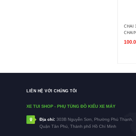
CHAI
CHAI
100.
LIÊN HỆ VỚI CHÚNG TÔI
XE TUI SHOP - PHỤ TÙNG ĐỒ KIỂU XE MÁY
Địa chỉ:
303B Nguyễn Sơn, Phường Phú Thạnh,
Quận Tân Phú, Thành phố Hồ Chí Minh