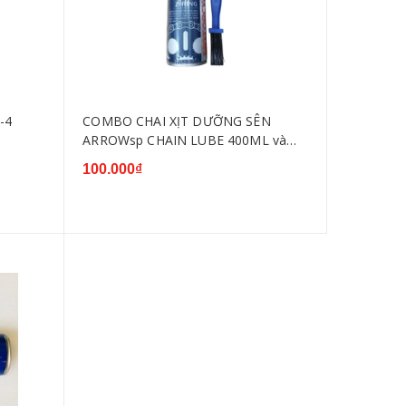
-4
COMBO CHAI XỊT DƯỠNG SÊN
ARROWsp CHAIN LUBE 400ML và
CÂY CHÀ SÊN 3D
100.000₫