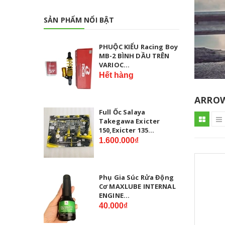
SẢN PHẨM NỔI BẬT
PHUỘC KIỂU Racing Boy
MB-2 BÌNH DẦU TRÊN
VARIOC...
Hết hàng
ARRO
Full Ốc Salaya
Takegawa Exicter
150,Exicter 135...
1.600.000₫
Phụ Gia Súc Rửa Động
Cơ MAXLUBE INTERNAL
ENGINE...
40.000₫