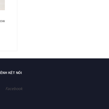
row
ÊNH KẾT NỐI
Facebook