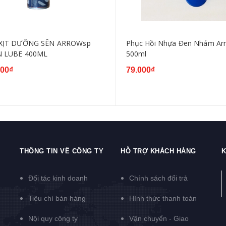
 XỊT DƯỠNG SÊN ARROWsp
Phục Hồi Nhựa Đen Nhám Ar
N LUBE 400ML
500ml
000₫
79.000₫
THÔNG TIN VỀ CÔNG TY
HỖ TRỢ KHÁCH HÀNG
K
Đối tác kinh doanh
Chính sách đổi trả
Tiêu chí bán hàng
Hình thức thanh toán
Nội quy công ty
Vận chuyển - Giao