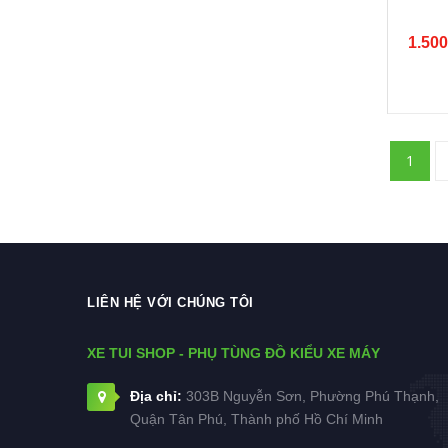
1.500
1
LIÊN HỆ VỚI CHÚNG TÔI
XE TUI SHOP - PHỤ TÙNG ĐỒ KIỂU XE MÁY
Địa chỉ:
303B Nguyễn Sơn, Phường Phú Thạnh,
Quận Tân Phú, Thành phố Hồ Chí Minh