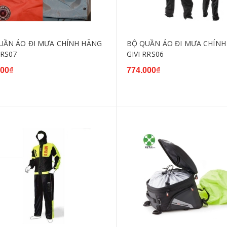
UẦN ÁO ĐI MƯA CHÍNH HÃNG
BỘ QUẦN ÁO ĐI MƯA CHÍNH
RRS07
GIVI RRS06
000₫
774.000₫