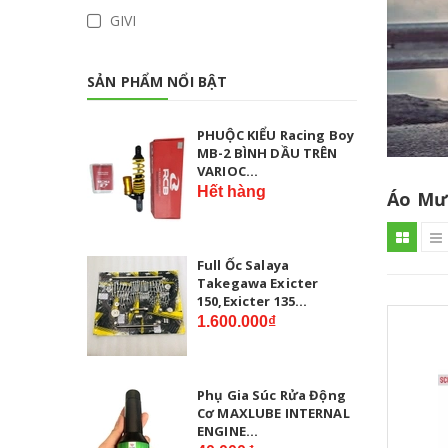
GIVI
SẢN PHẨM NỔI BẬT
PHUỘC KIỂU Racing Boy
MB-2 BÌNH DẦU TRÊN
VARIOC...
Hết hàng
Áo Mư
Full Ốc Salaya
Takegawa Exicter
150,Exicter 135...
1.600.000₫
Phụ Gia Súc Rửa Động
Cơ MAXLUBE INTERNAL
ENGINE...