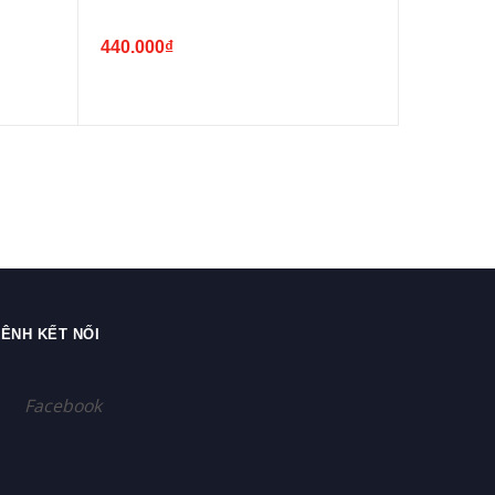
440.000₫
ÊNH KẾT NỐI
Facebook