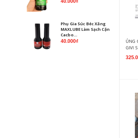
40.000₫
Phụ Gia Súc Béc Xăng
MAXLUBE Làm Sạch Cặn
Cacbo...
ỦNG 
40.000₫
GIVI 
325.