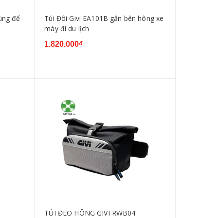
ùng để
Túi Đôi Givi EA101B gắn bên hông xe
máy đi du lịch
1.820.000₫
TÚI ĐEO HÔNG GIVI RWB04