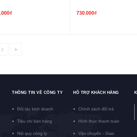
.000₫
730.000₫
2
THÔNG TIN VỀ CÔNG TY
HỖ TRỢ KHÁCH HÀNG
K
Đối tác kinh doanh
Chính sách đổi trả
Tiêu chí bán hàng
Hình thức thanh toán
Nội quy công ty
Vận chuyển - Giao