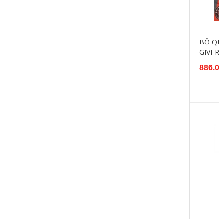
BỘ Q
GIVI 
886.