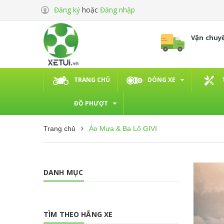
Đăng ký
hoặc
Đăng nhập
Vận chuy
TRANG CHỦ
DÒNG XE
ĐỒ PHƯỢT
Trang chủ
Áo Mưa & Ba Lô GIVI
DANH MỤC
TÌM THEO HÃNG XE