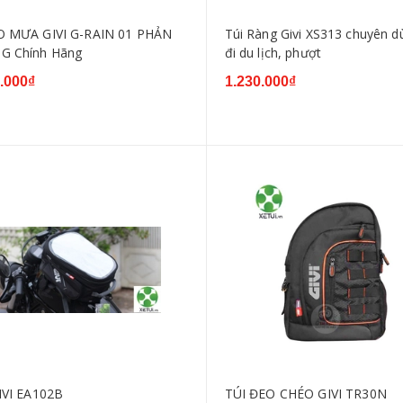
 MƯA GIVI G-RAIN 01 PHẢN
Túi Ràng Givi XS313 chuyên d
G Chính Hãng
đi du lịch, phượt
.000₫
1.230.000₫
IVI EA102B
TÚI ĐEO CHÉO GIVI TR30N