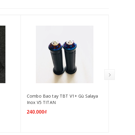
Combo Bao tay TBT V1+ Gù Salaya
Gù salaza
Inox V5 TITAN
cho mọi lo
240.000₫
120.000₫