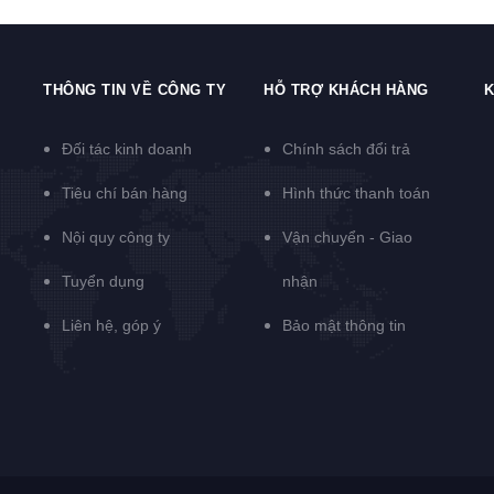
THÔNG TIN VỀ CÔNG TY
HỖ TRỢ KHÁCH HÀNG
K
Đối tác kinh doanh
Chính sách đổi trả
Tiêu chí bán hàng
Hình thức thanh toán
Nội quy công ty
Vận chuyển - Giao
Tuyển dụng
nhận
Liên hệ, góp ý
Bảo mật thông tin