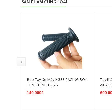
SẢN PHẨM CÙNG LOẠI
ù Salaya
Bao Tay Xe Máy HG88 RACING BOY
Tay thắng
TEM CHÍNH HÃNG
AirBlad
140.000₫
600.0