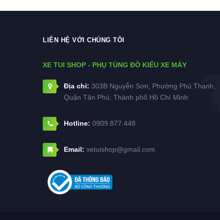
LIÊN HỆ VỚI CHÚNG TÔI
XE TUI SHOP - PHỤ TÙNG ĐỒ KIỂU XE MÁY
Địa chỉ:
303B Nguyễn Sơn, Phường Phú Thạnh,
Quận Tân Phú, Thành phố Hồ Chí Minh
Hotline:
0909.877.448
Email:
xetuishop@gmail.com