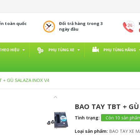
ển toàn quốc
Đổi trả hàng trong 3
ngày đầu
THEO HIỆU
PHỤ TÙNG XE
PHỤ TÙNG HÃNG
T + GÙ SALAZA INOX V4
BAO TAY TBT + GÙ
Tình trạng:
Còn 10 sản phẩ
Loại sản phẩm:
BAO TAY XE M