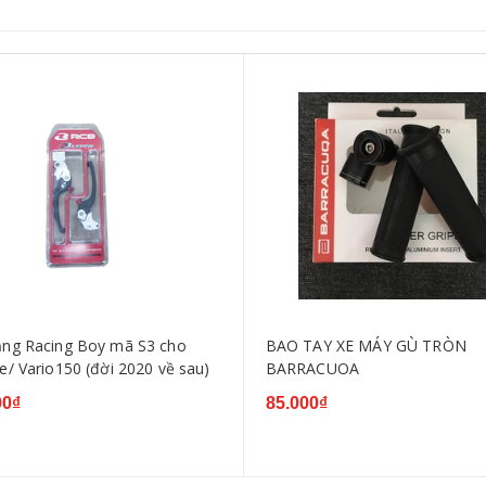
 Racing Boy mã S3 cho
BAO TAY XE MÁY GÙ TRÒN
e/ Vario150 (đời 2020 về sau)
BARRACUOA
00₫
85.000₫