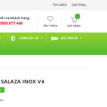
Tìm kiếm
Giới thiệu
Hỗ trợ khách hàng:
0909.877.448
YÊU THÍCH
GIỎ HÀNG
CHĂM SÓC XE
ĐỒ CHƠI XE
 SALAZA INOX V4
m
AY