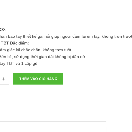
NOX
ân bao tay thiết kế gai nổi giúp người cầm lái êm tay, không trơn trượt
 TBT Đặc điểm:
m giác lái chắc chắn, không trơn tuột.
Bền bỉ , sử dụng thời gian dài không bị dãn nở
 tay TBT và 1 cặp gù
+
THÊM VÀO GIỎ HÀNG