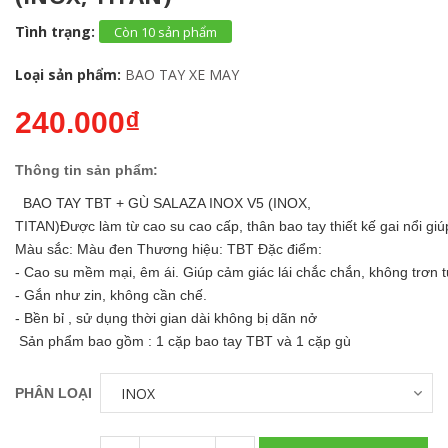
Tình trạng:
Còn 10 sản phẩm
Loại sản phẩm:
BAO TAY XE MAY
240.000₫
Thông tin sản phẩm:
BAO TAY TBT + GÙ SALAZA INOX V5 (INOX,
TITAN)Được làm từ cao su cao cấp, thân bao tay thiết kế gai nổi giú
Màu sắc: Màu đen Thương hiệu: TBT Đặc điểm:
- Cao su mềm mại, êm ái. Giúp cảm giác lái chắc chắn, không trơn t
- Gắn như zin, không cần chế.
- Bền bỉ , sử dụng thời gian dài không bị dãn nở
Sản phẩm bao gồm : 1 cặp bao tay TBT và 1 cặp gù
PHÂN LOẠI