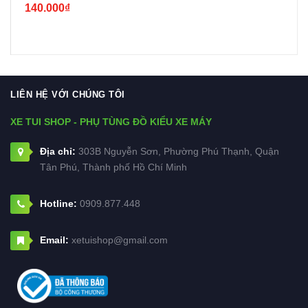
140.000₫
LIÊN HỆ VỚI CHÚNG TÔI
XE TUI SHOP - PHỤ TÙNG ĐỒ KIỂU XE MÁY
Địa chỉ:
303B Nguyễn Sơn, Phường Phú Thạnh, Quận
Tân Phú, Thành phố Hồ Chí Minh
Hotline:
0909.877.448
Email:
xetuishop@gmail.com