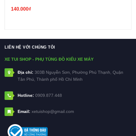
140.000₫
LIÊN HỆ VỚI CHÚNG TÔI
XE TUI SHOP - PHỤ TÙNG ĐỒ KIỂU XE MÁY
Địa chỉ:
303B Nguyễn Sơn, Phường Phú Thạnh, Quận
Tân Phú, Thành phố Hồ Chí Minh
Hotline:
0909.877.448
Email:
xetuishop@gmail.com