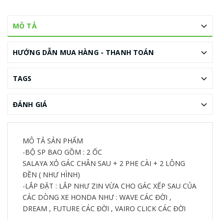
MÔ TẢ
HƯỚNG DẪN MUA HÀNG - THANH TOÁN
TAGS
ĐÁNH GIÁ
MÔ TẢ SẢN PHẨM
-BỘ SP BAO GỒM : 2 ỐC
SALAYA XỎ GÁC CHÂN SAU + 2 PHE CÀI + 2 LÔNG
ĐỀN ( NHƯ HÌNH)
-LẮP ĐẶT : LẮP NHƯ ZIN VỪA CHO GÁC XẾP SAU CỦA
CÁC DÒNG XE HONDA NHƯ : WAVE CÁC ĐỜI ,
DREAM , FUTURE CÁC ĐỜI , VAIRO CLICK CÁC ĐỜI