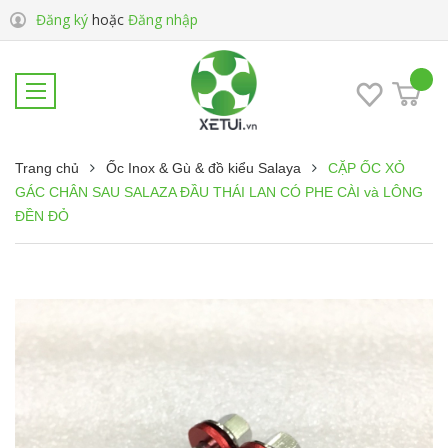
Đăng ký
hoặc
Đăng nhập
Trang chủ
Ốc Inox & Gù & đồ kiểu Salaya
CẶP ỐC XỎ
GÁC CHÂN SAU SALAZA ĐẦU THÁI LAN CÓ PHE CÀI và LÔNG
ĐỀN ĐỎ