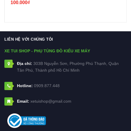
100.000₫
LIÊN HỆ VỚI CHÚNG TÔI
XE TUI SHOP - PHỤ TÙNG ĐỒ KIỂU XE MÁY
Địa chỉ:
303B Nguyễn Sơn, Phường Phú Thạnh, Quận
Tân Phú, Thành phố Hồ Chí Minh
Hotline:
0909.877.448
Email:
xetuishop@gmail.com