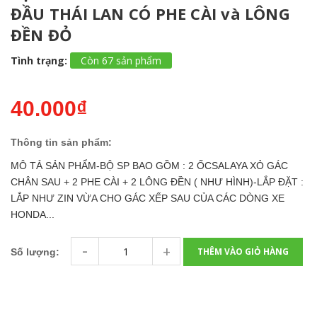
ĐẦU THÁI LAN CÓ PHE CÀI và LÔNG
ĐỀN ĐỎ
Tình trạng:
Còn 67 sản phẩm
40.000₫
Thông tin sản phẩm:
MÔ TẢ SẢN PHẨM-BỘ SP BAO GỒM : 2 ỐCSALAYA XỎ GÁC
CHÂN SAU + 2 PHE CÀI + 2 LÔNG ĐỀN ( NHƯ HÌNH)-LẮP ĐẶT :
LẮP NHƯ ZIN VỪA CHO GÁC XẾP SAU CỦA CÁC DÒNG XE
HONDA...
-
+
THÊM VÀO GIỎ HÀNG
Số lượng: