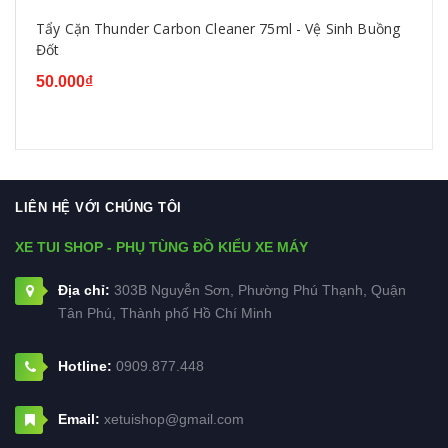
Tẩy Cặn Thunder Carbon Cleaner 75ml - Vệ Sinh Buồng
Đốt
50.000₫
LIÊN HỆ VỚI CHÚNG TÔI
XE TUI SHOP - PHỤ TÙNG ĐỒ KIỂU XE MÁY
Địa chỉ:
303B Nguyễn Sơn, Phường Phú Thạnh, Quận
Tân Phú, Thành phố Hồ Chí Minh
Hotline:
0909.877.448
Email:
xetuishop@gmail.com