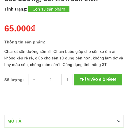
Tình trạng:
Còn 13 sản phẩm
65.000₫
Thông tin sản phẩm:
Chai xịt sên dưỡng sên 3T Chain Lube giúp cho sên xe êm ái
không kêu rè rè, giúp cho sên sử dụng bền hơn, không làm dơ và
bay màu sên, chống mòn sên1. Công dụng tính năng 3T...
-
+
THÊM VÀO GIỎ HÀNG
Số lượng:
MÔ TẢ