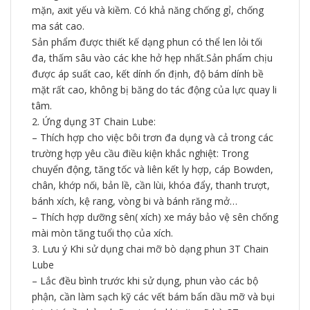
mặn, axit yếu và kiềm. Có khả năng chống gỉ, chống
ma sát cao.
Sản phẩm được thiết kế dạng phun có thể len lỏi tối
đa, thấm sâu vào các khe hở hẹp nhất.Sản phẩm chịu
được áp suất cao, kết dính ổn định, độ bám dính bề
mặt rất cao, không bị băng do tác động của lực quay li
tâm.
2. Ứng dụng 3T Chain Lube:
– Thích hợp cho việc bôi trơn đa dụng và cả trong các
trường hợp yêu cầu điều kiện khắc nghiệt: Trong
chuyển động, tăng tốc và liên kết ly hợp, cáp Bowden,
chân, khớp nối, bản lề, cần lùi, khóa đẩy, thanh trượt,
bánh xích, kệ rang, vòng bi và bánh răng mở…
– Thích hợp dưỡng sên( xích) xe máy bảo vệ sên chống
mài mòn tăng tuổi thọ của xích.
3. Lưu ý Khi sử dụng chai mỡ bò dạng phun 3T Chain
Lube
– Lắc đều bình trước khi sử dụng, phun vào các bộ
phận, cần làm sạch kỹ các vết bám bẩn dầu mỡ và bụi