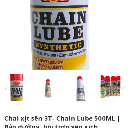
Chai xịt sên 3T- Chain Lube 500ML |
Bảo dưỡng, bôi trơn sên xích